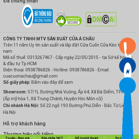
Đã chứng nhận
CÔNG TY TNHH MTV SẢN XUẤT CỬA Á CHÂU
Trên 11 năm Uy tín sản xuất và lắp đặt Cửa Cuốn Cửa Kéo tại Việt
nam
Mã số thuế: 0313267467 - Cấp ngày 22/05/2015 - tại Sở kế hoạch
& đầu tư Tp.HCM
Điện thoại: 0938786826 - Hotline: 0938786826 - Email :
cuacuonachau@gmail.com
Số giấy phép:
Bấm vào đây để xem
Showroom:
57/1L Đường Nhà Vuông, Ấp 64, Xã Bà Điểm, TP.HCM
(Ấp mỹ hòa 1, Xã Trung Chánh, Huyện Hóc Môn cũ)
Chi nhánh Hà Nội:
Số 22 ngõ 193 Đường Phú Diễn - Bắc Từ Liêm -
Hà Nội
Hỗ trợ khách hàng
Chính sách Bảo hành
Thương hiệu nổi tiếng
Tư vấn - Báo giá
Sửa chữa 24/7
Hỗ trợ kỹ thuật
Dự toán