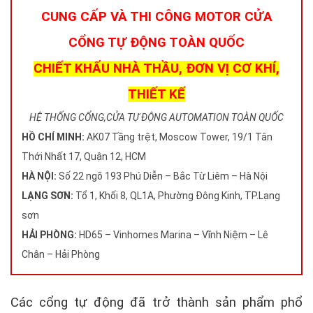
CUNG CẤP VÀ THI CÔNG MOTOR CỬA
CỔNG TỰ ĐỘNG TOÀN QUỐC
CHIẾT KHẤU NHÀ THẦU, ĐƠN VỊ CƠ KHÍ,
THIẾT KẾ
HỆ THỐNG CỔNG,CỬA TỰ ĐỘNG AUTOMATION TOÀN QUỐC
HỒ CHÍ MINH:
AK07 Tầng trệt, Moscow Tower, 19/1 Tân
Thới Nhất 17, Quận 12, HCM
HÀ NỘI:
Số 22 ngõ 193 Phú Diễn – Bắc Từ Liêm – Hà Nội
LẠNG SƠN:
Tổ 1, Khối 8, QL1A, Phường Đông Kinh, TP.Lạng
sơn
HẢI PHÒNG:
HD65 – Vinhomes Marina – Vĩnh Niệm – Lê
Chân – Hải Phòng
Các cổng tự động đã trở thành sản phẩm phổ