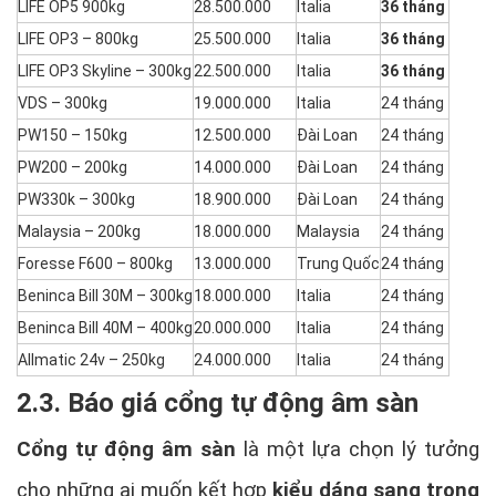
LIFE OP5 900kg
28.500.000
Italia
36 tháng
LIFE OP3 – 800kg
25.500.000
Italia
36 tháng
LIFE OP3 Skyline – 300kg
22.500.000
Italia
36 tháng
VDS – 300kg
19.000.000
Italia
24 tháng
PW150 – 150kg
12.500.000
Đài Loan
24 tháng
PW200 – 200kg
14.000.000
Đài Loan
24 tháng
PW330k – 300kg
18.900.000
Đài Loan
24 tháng
Malaysia – 200kg
18.000.000
Malaysia
24 tháng
Foresse F600 – 800kg
13.000.000
Trung Quốc
24 tháng
Beninca Bill 30M – 300kg
18.000.000
Italia
24 tháng
Beninca Bill 40M – 400kg
20.000.000
Italia
24 tháng
Allmatic 24v – 250kg
24.000.000
Italia
24 tháng
2.3. Báo giá cổng tự động âm sàn
Cổng tự động âm sàn
là một lựa chọn lý tưởng
cho những ai muốn kết hợp
kiểu dáng sang trọng