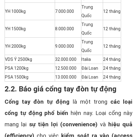
Trung
YH 1000kg
7.000.000
12 tháng
Quốc
Trung
YH 1500kg
8.000.000
12 tháng
Quốc
Trung
YH 2000kg
9.000.000
12 tháng
Quốc
VDS Ý 2500kg
32.000.000
Italia
24 tháng
PSA 1200kg
12.500.000
Đài Loan
24 tháng
PSA 1500kg
13.000.000
Đài Loan
24 tháng
2.2. Báo giá cổng tay đòn tự động
Cổng tay đòn tự động
là một trong
các loại
cổng tự động phổ biến
hiện nay. Loại cổng này
mang lại
sự tiện lợi (convenience)
và
hiệu quả
(efficiency)
cho việc
kiểm soát ra vào (access