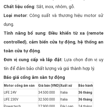
Chất liệu cổng
: Sắt, inox, nhôm, gỗ.
Loại motor
: Công suất và thương hiệu motor sử
dụng.
Tính năng bổ sung
:
Điều khiển từ xa (remote
controlled)
,
cảm biến cửa tự động
,
hệ thống an
toàn cửa tự động
.
Đơn vị cung cấp và lắp đặt
: Lựa chọn đơn vị uy
tín để đảm bảo chất lượng và giá thành hợp lý.
Báo giá cổng âm sàn tự động
Motor cổng âm sàn
Giá bán (VND)
Xuất xứ
Bảo hành
LIFE 24V
34.500.000
Italia
36 tháng
LIFE 230V
32.500.000
Italia
36 tháng
Powertech
27.900.000
Đài Loan
24 tháng