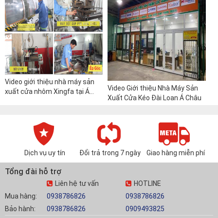
trợ lực
Video giới thiệu nhà máy sản
Video Giới thiệu Nhà Máy Sản
xuất cửa nhôm Xingfa tại Á
Xuất Cửa Kéo Đài Loan Á Châu
Châu – Uy Tín, Chất Lượng, Bảo
Hành 10 Năm
Dịch vụ uy tín
Đổi trả trong 7 ngày
Giao hàng miễn phí
Tổng đài hỗ trợ
Liên hệ tư vấn
HOTLINE
Mua hàng:
0938786826
0938786826
Bảo hành:
0938786826
0909493825