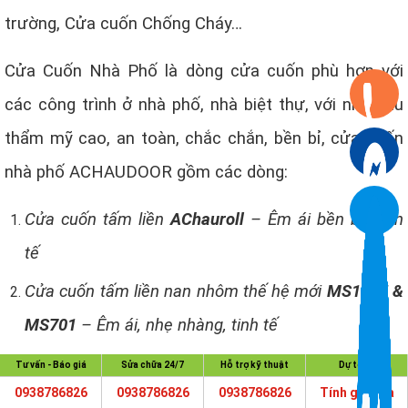
trường, Cửa cuốn Chống Cháy…
Cửa Cuốn Nhà Phố là dòng cửa cuốn phù hợp với
các công trình ở nhà phố, nhà biệt thự, với nhu cầu
thẩm mỹ cao, an toàn, chắc chắn, bền bỉ, cửa cuốn
nhà phố ACHAUDOOR gồm các dòng:
Cửa cuốn tấm liền
AChauroll
– Êm ái bền bỉ, kinh
tế
Cửa cuốn tấm liền nan nhôm thế hệ mới
MS1075 &
MS701
– Êm ái, nhẹ nhàng, tinh tế
Cửa cuốn khe thoáng
AChauAlumi Standard
–
Tư vấn - Báo giá
Sửa chữa 24/7
Hỗ trợ kỹ thuật
Dự toán
0938786826
0938786826
0938786826
Tính giá cửa
Chuyên dụng cho cửa có diện tích dưới 15 m2