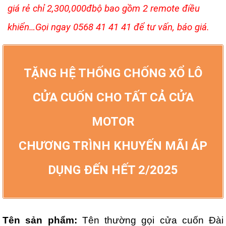
giá rẻ chỉ 2,300,000đbộ bao gồm 2 remote điều
khiển…Gọi ngay 0568 41 41 41 để tư vấn, báo giá.
TẶNG HỆ THỐNG CHỐNG XỔ LÔ
CỬA CUỐN CHO TẤT CẢ CỬA
MOTOR
CHƯƠNG TRÌNH KHUYẾN MÃI ÁP
DỤNG ĐẾN HẾT 2/2025
Tên sản phẩm:
Tên thường gọi
cửa cuốn Đài