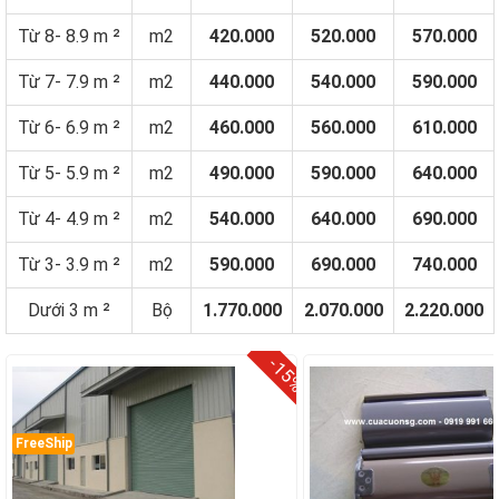
Từ 8- 8.9 m ²
m2
420.000
520.000
570.000
Từ 7- 7.9 m ²
m2
440.000
540.000
590.000
Từ 6- 6.9 m ²
m2
460.000
560.000
610.000
Từ 5- 5.9 m ²
m2
490.000
590.000
640.000
Từ 4- 4.9 m ²
m2
540.000
640.000
690.000
Từ 3- 3.9 m ²
m2
590.000
690.000
740.000
Dưới 3 m ²
Bộ
1.770.000
2.070.000
2.220.000
-15%
FreeShip