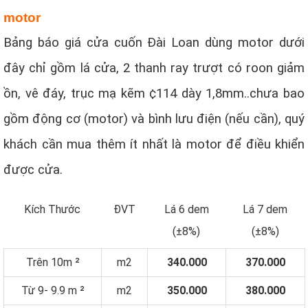
motor
Bảng báo giá cửa cuốn Đài Loan dùng motor dưới
đây chỉ gồm lá cửa, 2 thanh ray trượt có roon giảm
ồn, vê đáy, trục mạ kẽm ¢114 dày 1,8mm..chưa bao
gồm động cơ (motor) và bình lưu điện (nếu cần), quý
khách cần mua thêm ít nhất là motor để điều khiển
được cửa.
Kích Thước
ĐVT
Lá 6 dem
Lá 7 dem
(±8%)
(±8%)
Trên 10m ²
m2
340.000
370.000
Từ 9- 9.9 m ²
m2
350.000
380.000