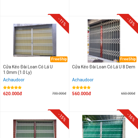
2.200.000 đ - 2.400.000 đ
2.400.000 đ - 2.600.000 đ
-11%
-13%
2.600.000 đ - 2.800.000 đ
FreeShip
FreeShip
Cửa Kéo Đài Loan Có Lá U
Cửa Kéo Đài Loan Có Lá U 8 Dem
1.0mm (1.0 Ly)
Achaudoor
Achaudoor
620.000đ
560.000đ
700.000đ
650.000đ
-15%
-16%