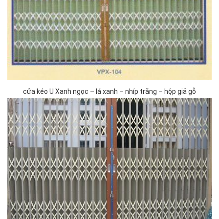
cửa kéo U Xanh ngọc – lá xanh – nhíp trắng – hộp giả gỗ