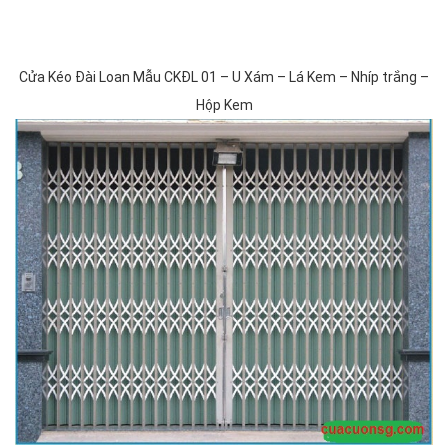
Cửa Kéo Đài Loan Mẫu CKĐL 01 – U Xám – Lá Kem – Nhíp trắng –
Hộp Kem