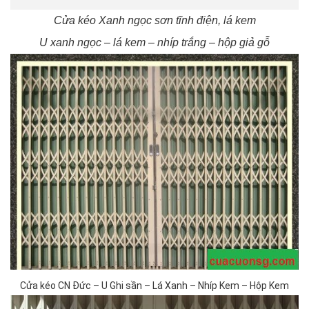
Cửa kéo Xanh ngọc sơn tĩnh điện, lá kem
U xanh ngọc – lá kem – nhíp trắng – hộp giả gỗ
Cửa kéo CN Đức – U Ghi sần – Lá Xanh – Nhíp Kem – Hộp Kem