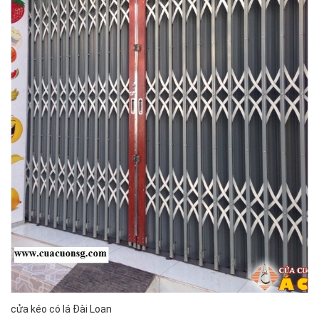
cửa kéo có lá Đài Loan