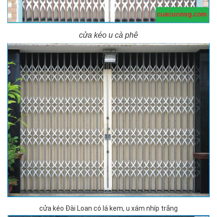
cửa kéo u cà phê
cửa kéo Đài Loan có lá kem, u xám nhíp trắng