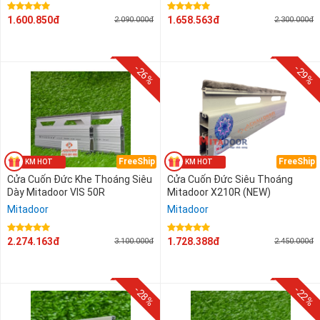
1.600.850đ
1.658.563đ
2.090.000đ
2.300.000đ
-26%
-29%
FreeShip
FreeShip
Cửa Cuốn Đức Khe Thoáng Siêu
Cửa Cuốn Đức Siêu Thoáng
Dày Mitadoor VIS 50R
Mitadoor X210R (NEW)
Mitadoor
Mitadoor
2.274.163đ
1.728.388đ
3.100.000đ
2.450.000đ
-28%
-22%