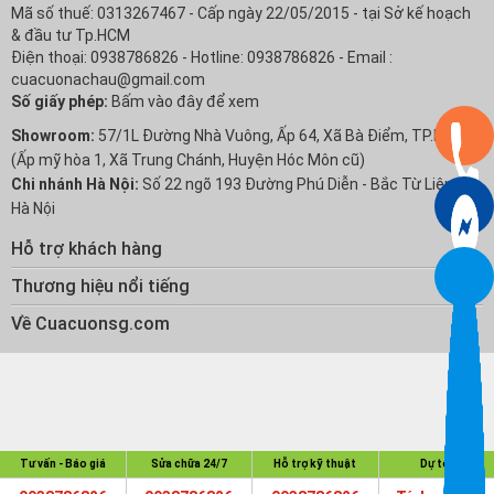
Mã số thuế: 0313267467 - Cấp ngày 22/05/2015 - tại Sở kế hoạch
& đầu tư Tp.HCM
Điện thoại: 0938786826 - Hotline: 0938786826 - Email :
cuacuonachau@gmail.com
Số giấy phép:
Bấm vào đây để xem
Showroom:
57/1L Đường Nhà Vuông, Ấp 64, Xã Bà Điểm, TP.HCM
(Ấp mỹ hòa 1, Xã Trung Chánh, Huyện Hóc Môn cũ)
Chi nhánh Hà Nội:
Số 22 ngõ 193 Đường Phú Diễn - Bắc Từ Liêm -
Hà Nội
Hỗ trợ khách hàng
Chính sách Bảo hành
Thương hiệu nổi tiếng
Chính sách bảo mật thông tin
Cửa Cuốn Austdoor
Về Cuacuonsg.com
Chính sách đổi trả hàng
Cửa Cuốn Mitadoor
Giới Thiệu Á Châu
Chính sách vận chuyển
Cửa Cuốn Titadoor
Báo Giá Đại Lý
Hướng dẫn thanh toán
Cửa Cuốn Khải Đức Thành
Hồ Sơ Năng Lực
Quy trình giao hàng
Cửa Nhôm Xingfa GuangDong
Dự Toán Công Trình
Tư vấn - Báo giá
Sửa chữa 24/7
Hỗ trợ kỹ thuật
Dự toán
Cửa Nhôm Topal
Kênh Video