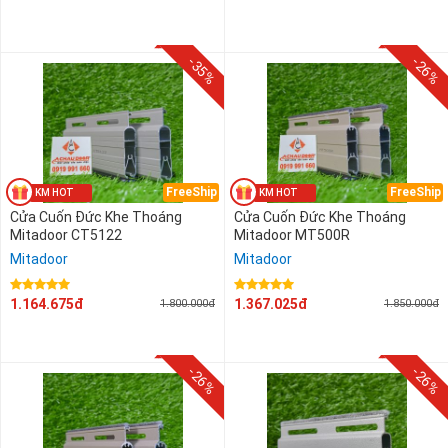
2.200.000 đ - 2.400.000 đ
2.400.000 đ - 2.600.000 đ
-35%
-26%
2.600.000 đ - 2.800.000 đ
FreeShip
FreeShip
Cửa Cuốn Đức Khe Thoáng
Cửa Cuốn Đức Khe Thoáng
Mitadoor CT5122
Mitadoor MT500R
Mitadoor
Mitadoor
1.164.675đ
1.367.025đ
1.800.000đ
1.850.000đ
-26%
-26%