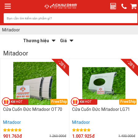
Mitadoor
Achaudoor
Alludoor
Thương hiệu
Giá
0 đ - 200.000 đ
Austdoor
HaithiWindow
Mitadoor
200.000 đ - 400.000 đ
JG
Kinlong
-28%
-28%
400.000 đ - 600.000 đ
Mitadoor
SagoWin
600.000 đ - 800.000 đ
Titadoor
Topal
800.000 đ - 1.000.000 đ
TQ
Xingfa GuangDong
1.000.000 đ - 1.200.000 đ
Xingfa Window
YH Đài Loan
1.200.000 đ - 1.400.000 đ
FreeShip
FreeShip
Cửa Cuốn Đức Mitadoor OT70
Cửa Cuốn Đức Mitadoor LG71
1.400.000 đ - 1.600.000 đ
1.600.000 đ - 1.800.000 đ
Mitadoor
Mitadoor
1.800.000 đ - 2.000.000 đ
901.763đ
1.007.925đ
1.260.000đ
1.400.000đ
2.000.000 đ - 2.200.000 đ