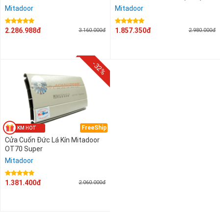
Mitadoor
Mitadoor
2.286.988đ
1.857.350đ
3.160.000đ
2.980.000đ
-32%
FreeShip
Cửa Cuốn Đức Lá Kín Mitadoor
OT70 Super
Mitadoor
1.381.400đ
2.060.000đ