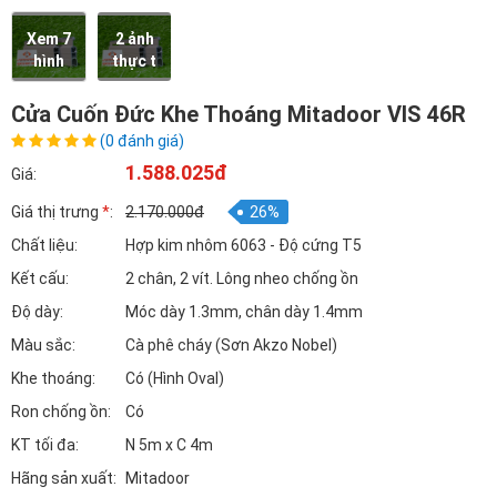
Xem 7
2 ảnh
hình
thực t
Cửa Cuốn Đức Khe Thoáng Mitadoor VIS 46R
(0 đánh giá)
1.588.025đ
Giá:
Giá thị trưng
*
:
2.170.000đ
26%
Chất liệu:
Hợp kim nhôm 6063 - Độ cứng T5
Kết cấu:
2 chân, 2 vít. Lông nheo chống ồn
Độ dày:
Móc dày 1.3mm, chân dày 1.4mm
Màu sắc:
Cà phê cháy (Sơn Akzo Nobel)
Khe thoáng:
Có (Hình Oval)
Ron chống ồn:
Có
KT tối đa:
N 5m x C 4m
Hãng sản xuất:
Mitadoor