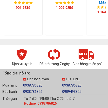
Mitad
901.763đ
1.007.925đ
1.164.
Dịch vụ uy tín
Đổi trả trong 7 ngày
Giao hàng miễn phí
Tổng đài hỗ trợ
Liên hệ tư vấn
HOTLINE
Mua hàng:
0938786826
0938786826
Bảo hành:
0938786826
0909493825
Thời gian:
Từ 7h30 - 19h00 Thứ 2 đến thứ 7
Hotline: 0938786826