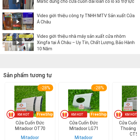
Matic dùng cho cửa cuốn đài loan có lò xo trợ lực
Video giới thiệu công ty TNHH MTV Sản xuất Cửa
Á Châu
Video giới thiệu nhà máy sản xuất cửa nhôm
Xingfa tại Á Châu – Uy Tín, Chất Lượng, Bảo Hành
10 Năm
Sản phẩm tương tự
-28%
-28%
FreeShip
FreeShip
Cửa Cuốn Đức
Cửa Cuốn Đức
Cửa Cuốn
Mitadoor OT70
Mitadoor LG71
Thoáng M
CT5
Mitadoor
Mitadoor