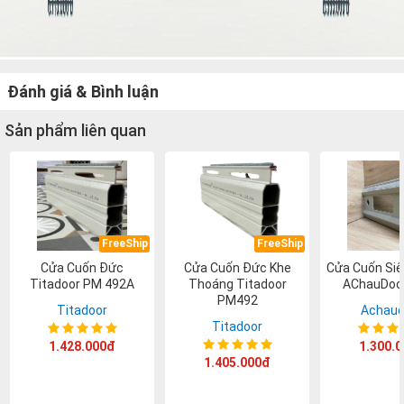
Đánh giá & Bình luận
Sản phẩm liên quan
FreeShip
FreeShip
Cửa Cuốn Đức
Cửa Cuốn Đức Khe
Cửa Cuốn Si
Titadoor PM 492A
Thoáng Titadoor
AChauDoo
PM492
Titadoor
Achaud
Titadoor
1.428.000đ
1.300.
1.405.000đ