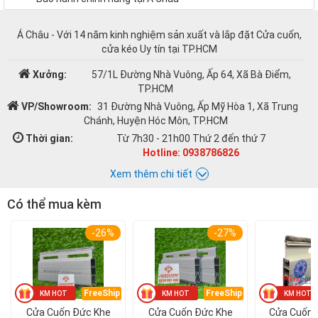
Á Châu - Với 14 năm kinh nghiệm sản xuất và lắp đặt Cửa cuốn,
cửa kéo Uy tín tại TP.HCM
Xưởng:
57/1L Đường Nhà Vuông, Ấp 64, Xã Bà Điểm,
TP.HCM
VP/Showroom:
31 Đường Nhà Vuông, Ấp Mỹ Hòa 1, Xã Trung
Chánh, Huyện Hóc Môn, TP.HCM
Thời gian:
Từ 7h30 - 21h00 Thứ 2 đến thứ 7
Hotline: 0938786826
Xem thêm chi tiết
Có thể mua kèm
Chat với Á CHÂU:
-26%
-27%
Á CHÂU
0938786826
Email:
cuacuonachau@gmail.com
FreeShip
FreeShip
Cửa Cuốn Đức Khe
Cửa Cuốn Đức Khe
Cửa Cuốn 