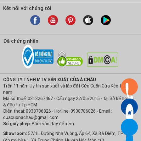
Kết nối với chúng tôi
Đã chứng nhận
CÔNG TY TNHH MTV SẢN XUẤT CỬA Á CHÂU
Trên 11 năm Uy tín sản xuất và lắp đặt Cửa Cuốn Cửa Kéo tại Việt
nam
Mã số thuế: 0313267467 - Cấp ngày 22/05/2015 - tại Sở kế hoạch
& đầu tư Tp.HCM
Điện thoại: 0938786826 - Hotline: 0938786826 - Email :
cuacuonachau@gmail.com
Số giấy phép:
Bấm vào đây để xem
Showroom:
57/1L Đường Nhà Vuông, Ấp 64, Xã Bà Điểm, TP.HCM
(Ấp mỹ hòa 1, Xã Trung Chánh, Huyện Hóc Môn cũ)