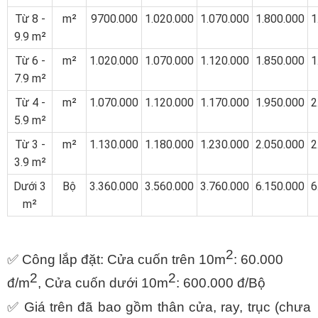
Từ 8 -
m²
9700.000
1.020.000
1.070.000
1.800.000
1
9.9 m²
Từ 6 -
m²
1.020.000
1.070.000
1.120.000
1.850.000
1
7.9 m²
Từ 4 -
m²
1.070.000
1.120.000
1.170.000
1.950.000
2
5.9 m²
Từ 3 -
m²
1.130.000
1.180.000
1.230.000
2.050.000
2
3.9 m²
Dưới 3
Bộ
3.360.000
3.560.000
3.760.000
6.150.000
6
m²
2
✅ Công lắp đặt: Cửa cuốn trên 10m
: 60.000
2
2
đ/m
, Cửa cuốn dưới 10m
: 600.000 đ/Bộ
✅ Giá trên đã bao gồm thân cửa, ray, trục (chưa