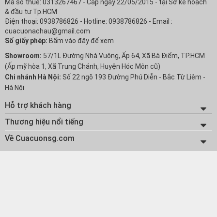
Mã số thuế: 0313267467 - Cấp ngày 22/05/2015 - tại Sở kế hoạch
& đầu tư Tp.HCM
Điện thoại: 0938786826 - Hotline: 0938786826 - Email :
cuacuonachau@gmail.com
Số giấy phép:
Bấm vào đây để xem
Showroom:
57/1L Đường Nhà Vuông, Ấp 64, Xã Bà Điểm, TP.HCM
(Ấp mỹ hòa 1, Xã Trung Chánh, Huyện Hóc Môn cũ)
Chi nhánh Hà Nội:
Số 22 ngõ 193 Đường Phú Diễn - Bắc Từ Liêm -
Hà Nội
Hỗ trợ khách hàng
Chính sách Bảo hành
Thương hiệu nổi tiếng
Chính sách bảo mật thông tin
Cửa Cuốn Austdoor
Về Cuacuonsg.com
Chính sách đổi trả hàng
Cửa Cuốn Mitadoor
Giới Thiệu Á Châu
Chính sách vận chuyển
Cửa Cuốn Titadoor
Báo Giá Đại Lý
Hướng dẫn thanh toán
Cửa Cuốn Khải Đức Thành
Hồ Sơ Năng Lực
Quy trình giao hàng
Cửa Nhôm Xingfa GuangDong
Dự Toán Công Trình
Cửa Nhôm Topal
Kênh Video