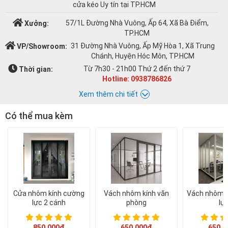
cửa kéo Uy tín tại TP.HCM
57/1L Đường Nhà Vuông, Ấp 64, Xã Bà Điểm,
Xưởng:
TP.HCM
31 Đường Nhà Vuông, Ấp Mỹ Hòa 1, Xã Trung
VP/Showroom:
Chánh, Huyện Hóc Môn, TP.HCM
Từ 7h30 - 21h00 Thứ 2 đến thứ 7
Thời gian:
Hotline: 0938786826
Xem thêm chi tiết
Có thể mua kèm
Chat với Á CHÂU:
Á CHÂU
0938786826
cuacuonachau@gmail.com
Email:
Cửa nhôm kính cường
Vách nhôm kính văn
Vách nhôm k
lực 2 cánh
phòng
lự
850.000đ
650.000đ
650.0