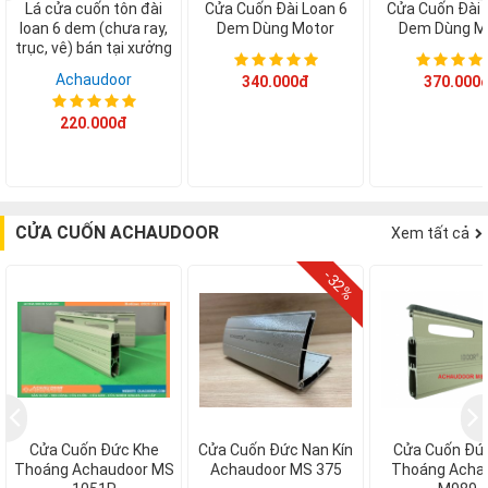
Lá cửa cuốn tôn đài
Cửa Cuốn Đài Loan 6
Cửa Cuốn Đài 
loan 6 dem (chưa ray,
Dem Dùng Motor
Dem Dùng M
trục, vê) bán tại xưởng
Achaudoor
340.000đ
370.000
220.000đ
CỬA CUỐN ACHAUDOOR
Xem tất cả
-32%
F
Cửa Cuốn Đức Khe
Cửa Cuốn Đức Nan Kín
Cửa Cuốn Đứ
Thoáng Achaudoor MS
Achaudoor MS 375
Thoáng Acha