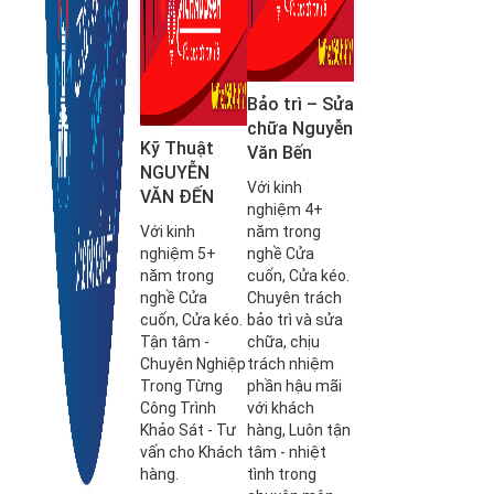
Bảo trì – Sửa
chữa Nguyễn
Kỹ Thuật
Văn Bến
NGUYỄN
Với kinh
VĂN ĐẾN
nghiệm 4+
Với kinh
năm trong
nghiệm 5+
nghề Cửa
năm trong
cuốn, Cửa kéo.
nghề Cửa
Chuyên trách
cuốn, Cửa kéo.
bảo trì và sửa
Tận tâm -
chữa, chịu
Chuyên Nghiệp
trách nhiệm
Trong Từng
phần hậu mãi
Công Trình
với khách
Khảo Sát - Tư
hàng, Luôn tận
vấn cho Khách
tâm - nhiệt
hàng.
tình trong