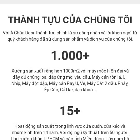
THÀNH TỰU CỦA CHÚNG TÔI
Với Á Châu Door thành tựu chính là sự công nhận và lời khen ngợi từ
quý khách hàng đã sử dụng sản phẩm và dịch vụ của chúng tôi.
1.000+
Xưởng sản xuất rộng hơn 1000m2 với máy móc hiện đại và
đầy đủ chủng loại đáp ứng mọi yêu cầu, Máy cán tôn lá, U ,
Nhíp, Máy đột dập, Máy cán Ray U, Vê, Máy Cắt 2 đầu, Phây,
Ép Góc, Cắt ke, dập khoá...
15+
Hoạt động sản xuất trong lĩnh vực cửa cuốn, cửa kéo và
nhôm kính trên 14 năm, Với đội ngũ kỹ thuật trên 50 người.
Thị trường khắp TP.HCM và các tỉnh Miền đông, Tây nam bộ,