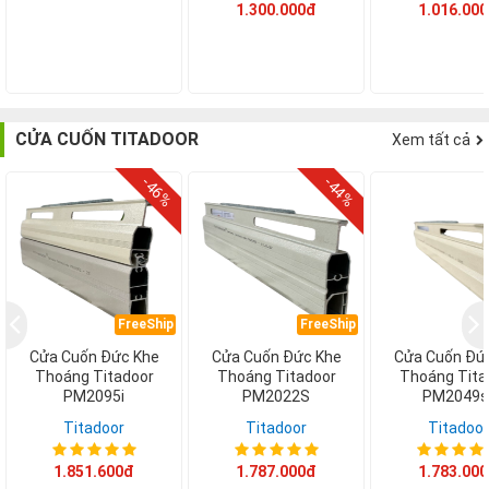
1.300.000đ
1.016.00
CỬA CUỐN TITADOOR
Xem tất cả
-46%
-44%
FreeShip
FreeShip
F
Cửa Cuốn Đức Khe
Cửa Cuốn Đức Khe
Cửa Cuốn Đứ
Thoáng Titadoor
Thoáng Titadoor
Thoáng Tita
PM2095i
PM2022S
PM2049s
Titadoor
Titadoor
Titadoor
1.851.600đ
1.787.000đ
1.783.00