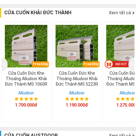
CỬA CUỐN KHẢI ĐỨC THÀNH
Xem tất cả
FreeShip
FreeShip
F
Cửa Cuốn Đức Khe
Cửa Cuốn Đức Khe
Cửa Cuốn Đứ
Thoáng Alludoor Khải
Thoáng Alludoor Khải
Thoáng Alludoo
Đức Thành MS 1060R
Đức Thành MS 5223R
Đức Thành MS
Alludoor
Alludoor
Alludoor
1.700.000đ
1.190.000đ
1.275.00
CỬA CUỐN AUSTDOOR
Xem tất cả