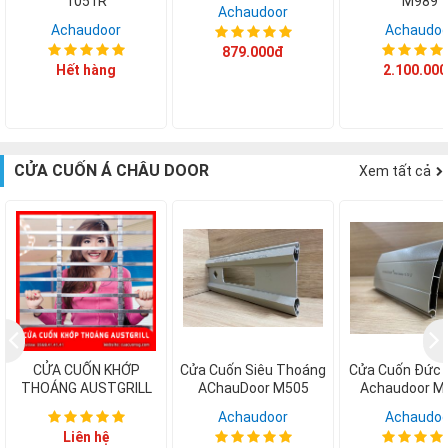
1051R
M989
Achaudoor
Achaudoor
Achaudoo
879.000đ
Hết hàng
2.100.00
CỬA CUỐN Á CHÂU DOOR
Xem tất cả
F
CỬA CUỐN KHỚP
Cửa Cuốn Siêu Thoáng
Cửa Cuốn Đức 
THOÁNG AUSTGRILL
AChauDoor M505
Achaudoor M
Achaudoor
Achaudoo
Liên hệ