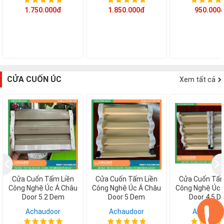
1.750.000đ
1.850.000đ
950.000
CỬA CUỐN ÚC
Xem tất cả
Cửa Cuốn Tấm Liền
Cửa Cuốn Tấm Liền
Cửa Cuốn Tấm
Công Nghệ Úc Á Châu
Công Nghệ Úc Á Châu
Công Nghệ Úc 
Door 5.2 Dem
Door 5 Dem
Door 4.5 
Achaudoor
Achaudoor
Achaudoo