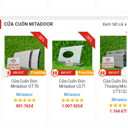
CỬA CUỐN MITADOOR
Xem tất cả
-28%
-28%
FreeShip
FreeShip
F
Cửa Cuốn Đức
Cửa Cuốn Đức
Cửa Cuốn Đư
Mitadoor OT70
Mitadoor LG71
Thoáng Mita
CT5122
Mitadoor
Mitadoor
Mitadoo
901.763đ
1.007.925đ
1.164.67