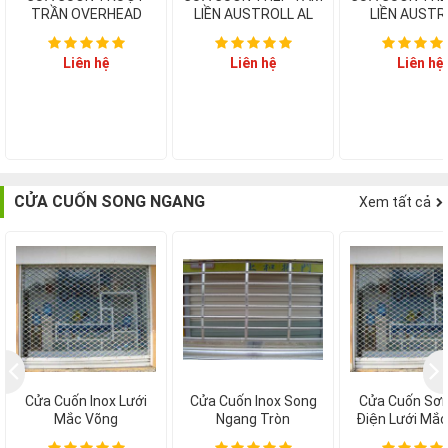
TRẦN OVERHEAD
LIỀN AUSTROLL AL
LIỀN AUSTR
Liên hệ
Liên hệ
Liên hệ
CỬA CUỐN SONG NGANG
Xem tất cả
Cửa Cuốn Inox Lưới
Cửa Cuốn Inox Song
Cửa Cuốn Sơn
Mắc Võng
Ngang Tròn
Điện Lưới Mắ