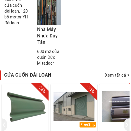
cửa cuốn
đài loan, 120
bộ motor YH
đài loan
Nhà Máy
Nhựa Duy
Tân
600 m2 cửa
cuốn Đức
Mitadoor
CỬA CUỐN ĐÀI LOAN
Xem tất cả
-24%
-15%
FreeShip