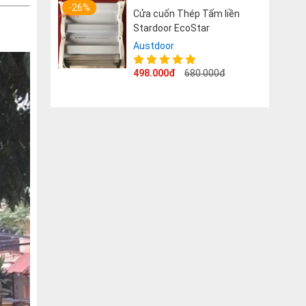
-26%
Cửa cuốn Thép Tấm liền
Stardoor EcoStar
Austdoor
498.000đ
680.000đ