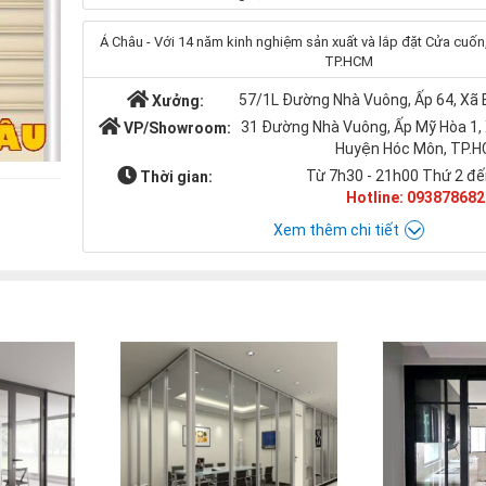
Á Châu - Với 14 năm kinh nghiệm sản xuất và lắp đặt Cửa cuốn, 
TP.HCM
57/1L Đường Nhà Vuông, Ấp 64, Xã
Xưởng:
31 Đường Nhà Vuông, Ấp Mỹ Hòa 1,
VP/Showroom:
Huyện Hóc Môn, TP.
Từ 7h30 - 21h00 Thứ 2 đế
Thời gian:
Hotline: 093878682
Xem thêm chi tiết
Chat với Á CHÂU:
Á CHÂU
0938786826
cuacuonachau@gmail.com
Email: