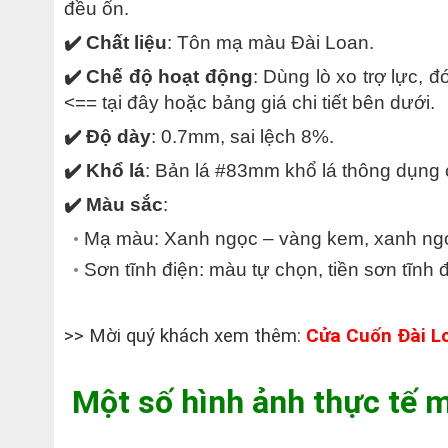
đều ổn.
✔️ Chất liệu
: Tôn mạ màu Đài Loan.
✔️
Chế độ hoạt động
: Dùng lò xo trợ lực,
<== tại đây hoặc bảng giá chi tiết bên dưới.
✔️ Độ dày
: 0.7mm, sai lệch 8%.
✔️ Khổ lá
: Bản lá #83mm khổ lá thông dụng
✔️ Màu sắc
:
Mạ màu: Xanh ngọc – vàng kem, xanh ng
Sơn tĩnh điện: màu tự chọn, tiền sơn tĩnh
>> Mời quý khách xem thêm:
Cửa Cuốn Đài L
Một số hình ảnh thực tế 