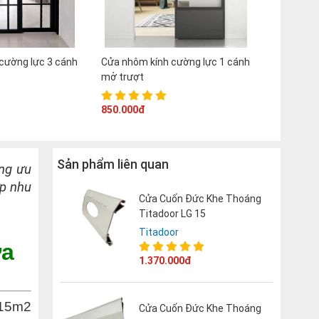
cường lực 3 cánh
Cửa nhôm kính cường lực 1 cánh
mở trượt
850.000đ
Sản phẩm liên quan
ng ưu
ợp nhu
Cửa Cuốn Đức Khe Thoáng
Titadoor LG 15
Titadoor
ửa
1.370.000đ
 15m2
Cửa Cuốn Đức Khe Thoáng