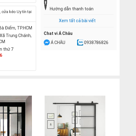
Hướng dẫn thanh toán
cửa kéo Uy tín tại
Xem tất cả bài viết
 Bà Điểm, TP.HCM
Chat vi Á Châu
 Xã Trung Chánh,
HCM
Á CHÂU
0938786826
n thứ 7
6