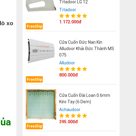
Titadoor LG 12
Titadoor
1.172.000đ
lò xo
FreeShip
Cửa Cuốn Đức Nan Kín
Alludoor Khải Đức Thành MS
075
Alludoor
800.000đ
FreeShip
Cửa Cuốn Đài Loan 0.6mm
Kéo Tay (6 Dem)
Achaudoor
của
395.000đ
FreeShip