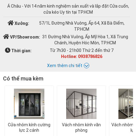
Á Châu - Với 14 năm kinh nghiệm sản xuất và lắp đặt Cửa cuốn,
cửa kéo Uy tín tại TP.HCM
57/1L Đường Nhà Vuông, Ấp 64, Xã Bà Điểm,
Xưởng:
TP.HCM
31 Đường Nhà Vuông, Ấp Mỹ Hòa 1, Xã Trung
VP/Showroom:
Chánh, Huyện Hóc Môn, TP.HCM
Từ 7h30 - 21h00 Thứ 2 đến thứ 7
Thời gian:
Hotline: 0938786826
Xem thêm chi tiết
Có thể mua kèm
Chat với Á CHÂU:
Á CHÂU
0938786826
cuacuonachau@gmail.com
Email:
Cửa nhôm kính cường
Vách nhôm kính văn
Vách nhôm k
lực 2 cánh
phòng
lự