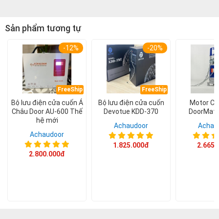
Sản phẩm tương tự
-12%
-20%
FreeShip
FreeShip
Bộ lưu điện cửa cuốn Á
Bộ lưu điện cửa cuốn
Motor Cử
Châu Door AU-600 Thế
Devotue KDD-370
DoorMati
hệ mới
Achaudoor
Achau
Achaudoor
1.825.000đ
2.665.
2.800.000đ