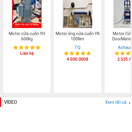
Motor cửa cuốn YH
Motor ống cửa cuốn YK
Motor Cử
600kg
100Nm
DoorMatic
TQ
Achaud
Liên hệ
4.500.000đ
2.535.
VIDEO
Xem tất cả