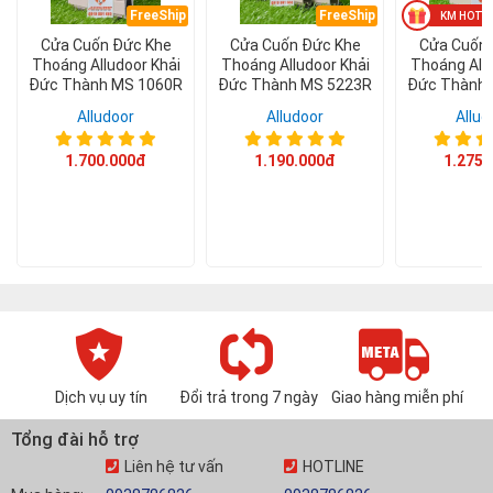
FreeShip
FreeShip
Cửa Cuốn Đức Khe
Cửa Cuốn Đức Khe
Cửa Cuốn 
Thoáng Alludoor Khải
Thoáng Alludoor Khải
Thoáng Allu
Đức Thành MS 1060R
Đức Thành MS 5223R
Đức Thành 
Alludoor
Alludoor
Allud
1.700.000đ
1.190.000đ
1.275.
Dịch vụ uy tín
Đổi trả trong 7 ngày
Giao hàng miễn phí
Tổng đài hỗ trợ
Liên hệ tư vấn
HOTLINE