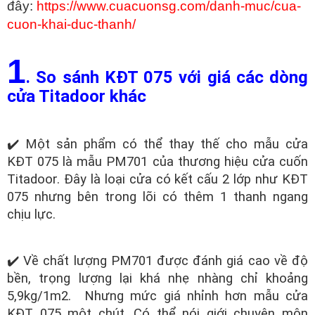
đây:
https://www.cuacuonsg.com/danh-muc/cua-
cuon-khai-duc-thanh/
1
. So sánh KĐT 075 với giá các dòng
cửa Titadoor khác
✔️ Một sản phẩm có thể thay thế cho mẫu cửa
KĐT 075 là mẫu PM701 của thương hiệu cửa cuốn
Titadoor. Đây là loại cửa có kết cấu 2 lớp như KĐT
075 nhưng bên trong lõi có thêm 1 thanh ngang
chịu lực.
✔️ Về chất lượng PM701 được đánh giá cao về độ
bền, trọng lượng lại khá nhẹ nhàng chỉ khoảng
5,9kg/1m2. Nhưng mức giá nhỉnh hơn mẫu cửa
KĐT 075 một chút. Có thể nói giới chuyên môn