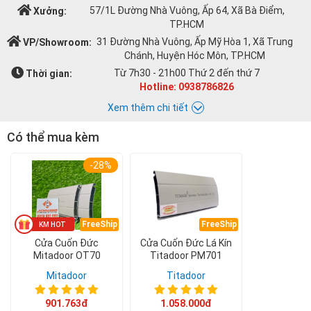
57/1L Đường Nhà Vuông, Ấp 64, Xã Bà Điểm,
Xưởng:
TP.HCM
31 Đường Nhà Vuông, Ấp Mỹ Hòa 1, Xã Trung
VP/Showroom:
Chánh, Huyện Hóc Môn, TP.HCM
Từ 7h30 - 21h00 Thứ 2 đến thứ 7
Thời gian:
Hotline: 0938786826
Xem thêm chi tiết
Có thể mua kèm
Chat với Á CHÂU:
-28%
Á CHÂU
0938786826
cuacuonachau@gmail.com
Email:
FreeShip
FreeShip
Cửa Cuốn Đức
Cửa Cuốn Đức Lá Kín
Mitadoor OT70
Titadoor PM701
Mitadoor
Titadoor
901.763đ
1.058.000đ