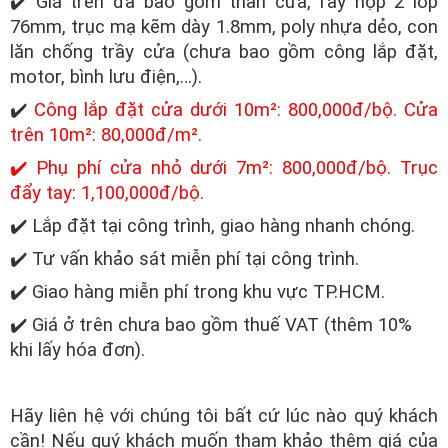
✔️ Giá trên đã bao gồm thân cửa, ray hộp 2 lớp
76mm, trục mạ kẽm dày 1.8mm, poly nhựa dẻo, con
lăn chống trầy cửa (chưa bao gồm công lắp đặt,
motor, bình lưu điện,…).
✔️
Công lắp đặt cửa dưới 10m²: 800,000đ/bộ. Cửa
trên 10m²: 80,000đ/m².
✔️ Phụ phí cửa nhỏ dưới 7m²: 800,000đ/bộ. Trục
đẩy tay: 1,100,000đ/bộ.
✔️ Lắp đặt tại công trình, giao hàng nhanh chóng.
✔️ Tư vấn khảo sát miễn phí tại công trình.
✔️ Giao hàng miễn phí trong khu vực TP.HCM.
✔️ Giá ở trên chưa bao gồm thuế VAT (thêm 10%
khi lấy hóa đơn).
Hãy liên hệ với chúng tôi bất cứ lúc nào quý khách
cần! Nếu quý khách muốn tham khảo thêm giá của