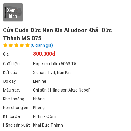
Xem 1
hình
Cửa Cuốn Đức Nan Kín Alludoor Khải Đức
Thành MS 075
(0 đánh giá)
800.000đ
Giá:
Chất liệu:
Hợp kim nhôm 6063 T5
Kết cấu:
2 chân, 1 vít, Nan Kín
Độ dày:
Liên hệ
Màu sắc:
Ghi sần ( Hãng son Akzo Nobel)
Khe thoáng:
Không
Ron chống ồn:
Không
KT tối đa:
N 4m x C 5m
Hãng sản xuất:
Khải Đức Thành