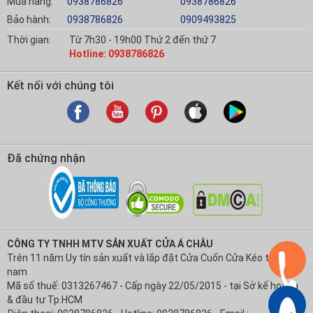
Mua hàng:
0938786826
0938786826
Bảo hành:
0938786826
0909493825
Thời gian:
Từ 7h30 - 19h00 Thứ 2 đến thứ 7
Hotline: 0938786826
Kết nối với chúng tôi
Đã chứng nhận
CÔNG TY TNHH MTV SẢN XUẤT CỬA Á CHÂU
Trên 11 năm Uy tín sản xuất và lắp đặt Cửa Cuốn Cửa Kéo tại Việt
nam
Mã số thuế: 0313267467 - Cấp ngày 22/05/2015 - tại Sở kế hoạch
& đầu tư Tp.HCM