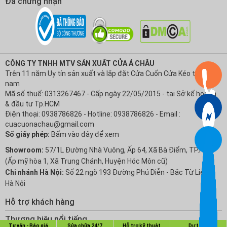
Đã chứng nhận
CÔNG TY TNHH MTV SẢN XUẤT CỬA Á CHÂU
Trên 11 năm Uy tín sản xuất và lắp đặt Cửa Cuốn Cửa Kéo tại Việt
nam
Mã số thuế: 0313267467 - Cấp ngày 22/05/2015 - tại Sở kế hoạch
& đầu tư Tp.HCM
Điện thoại: 0938786826 - Hotline: 0938786826 - Email :
cuacuonachau@gmail.com
Số giấy phép:
Bấm vào đây để xem
Showroom:
57/1L Đường Nhà Vuông, Ấp 64, Xã Bà Điểm, TP.HCM
(Ấp mỹ hòa 1, Xã Trung Chánh, Huyện Hóc Môn cũ)
Chi nhánh Hà Nội:
Số 22 ngõ 193 Đường Phú Diễn - Bắc Từ Liêm -
Hà Nội
Hỗ trợ khách hàng
Chính sách Bảo hành
Thương hiệu nổi tiếng
Tư vấn - Báo giá
Sửa chữa 24/7
Hỗ trợ kỹ thuật
Dự toán