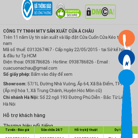
CÔNG TY TNHH MTV SẢN XUẤT CỬA Á CHÂU
Trên 11 năm Uy tín sản xuất và lắp đặt Cửa Cuốn Cửa Kéo tại Việt
nam
Mã số thuế: 0313267467 - Cấp ngày 22/05/2015 - tại Sở kế hoạch
& đầu tư Tp.HCM
Điện thoại: 0938786826 - Hotline: 0938786826 - Email :
cuacuonachau@gmail.com
Số giấy phép:
Bấm vào đây để xem
Showroom:
57/1L Đường Nhà Vuông, Ấp 64, Xã Bà Điểm, TP.HCM
(Ấp mỹ hòa 1, Xã Trung Chánh, Huyện Hóc Môn cũ)
Chi nhánh Hà Nội:
Số 22 ngõ 193 Đường Phú Diễn - Bắc Từ Liêm -
Hà Nội
Hỗ trợ khách hàng
Chính sách Bảo hành
Thương hiệu nổi tiếng
Tư vấn - Báo giá
Sửa chữa 24/7
Hỗ trợ kỹ thuật
Dự toán
Chính sách bảo mật thông tin
Cửa Cuốn Austdoor
Về Cuacuonsg.com