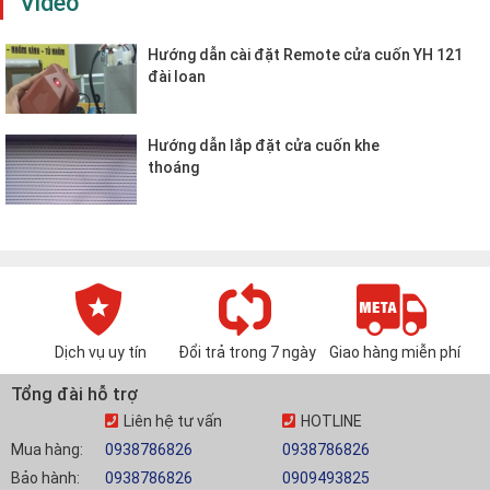
Video
Hướng dẫn cài đặt Remote cửa cuốn YH 121
đài loan
Hướng dẫn lắp đặt cửa cuốn khe
thoáng
Dịch vụ uy tín
Đổi trả trong 7 ngày
Giao hàng miễn phí
Tổng đài hỗ trợ
Liên hệ tư vấn
HOTLINE
Mua hàng:
0938786826
0938786826
Bảo hành:
0938786826
0909493825