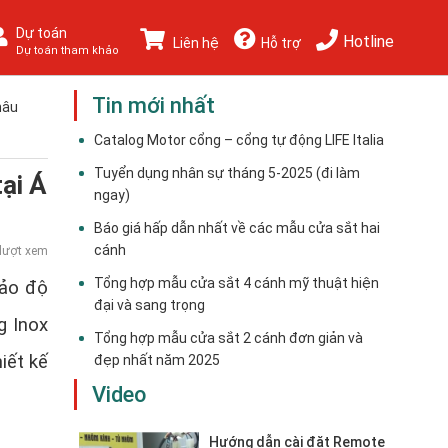
Dự toán
Hotline
Liên hệ
Hỗ trợ
Dự toán tham khảo
Tin mới nhất
hâu
Catalog Motor cổng – cổng tự động LIFE Italia
Tuyển dụng nhân sự tháng 5-2025 (đi làm
ại Á
ngay)
Báo giá hấp dẫn nhất về các mẫu cửa sắt hai
cánh
lượt xem
Tổng hợp mẫu cửa sắt 4 cánh mỹ thuật hiện
bảo độ
đại và sang trọng
g Inox
Tổng hợp mẫu cửa sắt 2 cánh đơn giản và
iết kế
đẹp nhất năm 2025
Video
Hướng dẫn cài đặt Remote