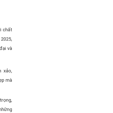
i chất
 2025,
đại và
h xảo,
đẹp mà
trọng,
 những