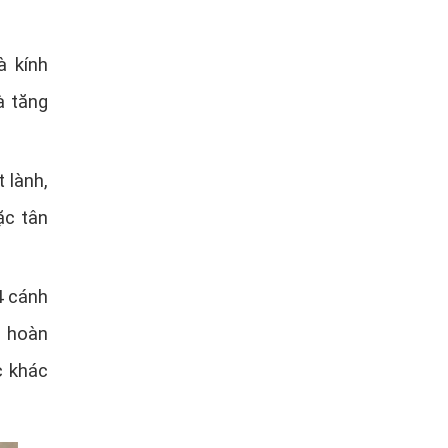
à kính
à tăng
 lành,
ặc tân
4 cánh
n hoàn
c khác