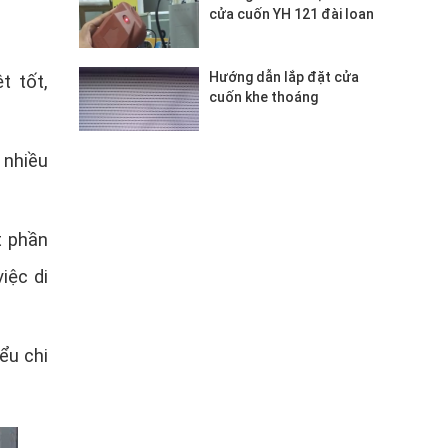
cửa cuốn YH 121 đài loan
Hướng dẫn lắp đặt cửa
t tốt,
cuốn khe thoáng
 nhiều
t phần
iệc di
iểu chi