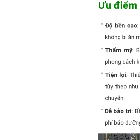
Ưu điểm 
Độ bền cao
:
không bị ăn m
Thẩm mỹ
: 
phong cách ki
Tiện lợi
: Thi
tùy theo nhu 
chuyển.
Dễ bảo trì
: B
phí bảo dưỡn