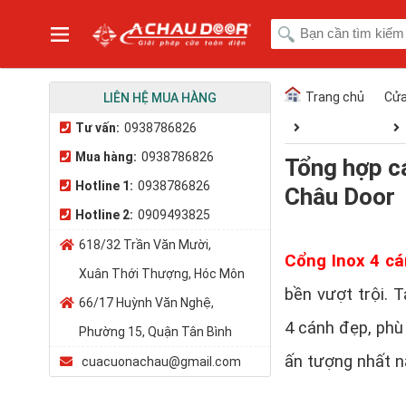
Trang chủ
Cửa
LIÊN HỆ MUA HÀNG
Tư vấn:
0938786826
Mua hàng:
0938786826
Tổng hợp c
Hotline 1:
0938786826
Châu Door
Hotline 2:
0909493825
618/32 Trần Văn Mười,
Cổng Inox 4 c
Xuân Thới Thượng, Hóc Môn
bền vượt trội. 
66/17 Huỳnh Văn Nghệ,
4 cánh đẹp, phù
Phường 15, Quận Tân Bình
ấn tượng nhất 
cuacuonachau@gmail.com