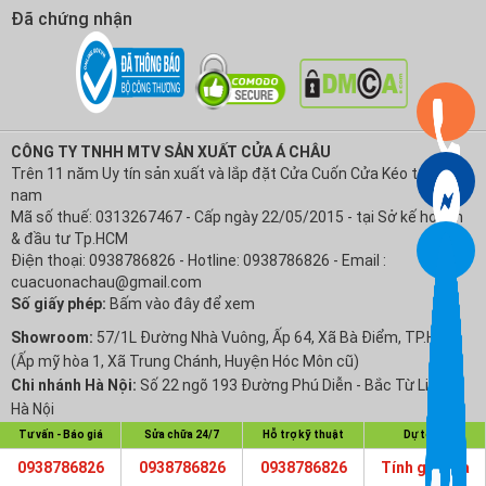
Đã chứng nhận
CÔNG TY TNHH MTV SẢN XUẤT CỬA Á CHÂU
Trên 11 năm Uy tín sản xuất và lắp đặt Cửa Cuốn Cửa Kéo tại Việt
nam
Mã số thuế: 0313267467 - Cấp ngày 22/05/2015 - tại Sở kế hoạch
& đầu tư Tp.HCM
Điện thoại: 0938786826 - Hotline: 0938786826 - Email :
cuacuonachau@gmail.com
Số giấy phép:
Bấm vào đây để xem
Showroom:
57/1L Đường Nhà Vuông, Ấp 64, Xã Bà Điểm, TP.HCM
(Ấp mỹ hòa 1, Xã Trung Chánh, Huyện Hóc Môn cũ)
Chi nhánh Hà Nội:
Số 22 ngõ 193 Đường Phú Diễn - Bắc Từ Liêm -
Hà Nội
Tư vấn - Báo giá
Sửa chữa 24/7
Hỗ trợ kỹ thuật
Dự toán
Hỗ trợ khách hàng
0938786826
0938786826
0938786826
Tính giá cửa
Chính sách Bảo hành
Thương hiệu nổi tiếng