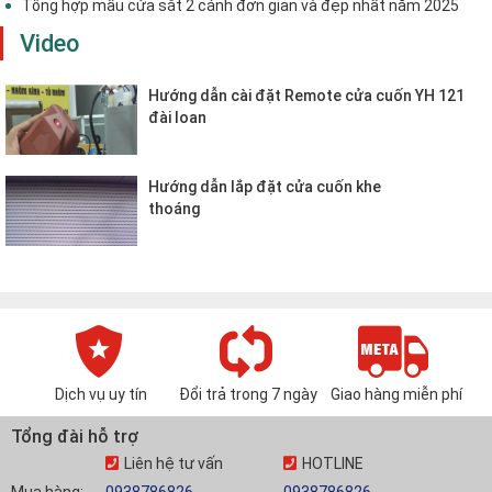
Tổng hợp mẫu cửa sắt 2 cánh đơn giản và đẹp nhất năm 2025
Video
Hướng dẫn cài đặt Remote cửa cuốn YH 121
đài loan
Hướng dẫn lắp đặt cửa cuốn khe
thoáng
Dịch vụ uy tín
Đổi trả trong 7 ngày
Giao hàng miễn phí
Tổng đài hỗ trợ
Liên hệ tư vấn
HOTLINE
Mua hàng:
0938786826
0938786826