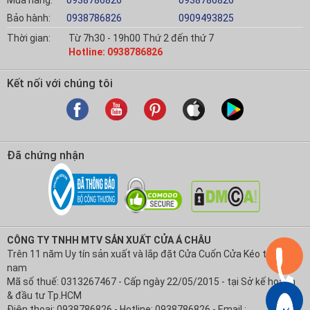
Bảo hành:
0938786826
0909493825
Thời gian:
Từ 7h30 - 19h00 Thứ 2 đến thứ 7
Hotline: 0938786826
Kết nối với chúng tôi
Đã chứng nhận
CÔNG TY TNHH MTV SẢN XUẤT CỬA Á CHÂU
Trên 11 năm Uy tín sản xuất và lắp đặt Cửa Cuốn Cửa Kéo tại Việt
nam
Mã số thuế: 0313267467 - Cấp ngày 22/05/2015 - tại Sở kế hoạch
& đầu tư Tp.HCM
Điện thoại: 0938786826 - Hotline: 0938786826 - Email :