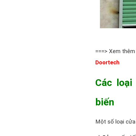
===> Xem thêm
Doortech
Các loại
biến
Một số loại cửa