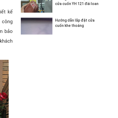
cửa cuốn YH 121 đài loan
iết kế
Hướng dẫn lắp đặt cửa
à công
cuốn khe thoáng
ảm bảo
 khách