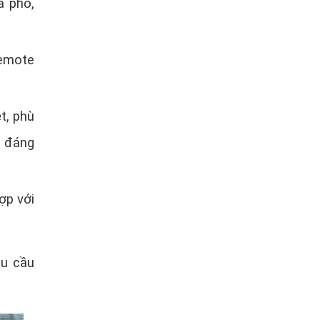
à phố,
remote
t, phù
g đáng
ợp với
hu cầu