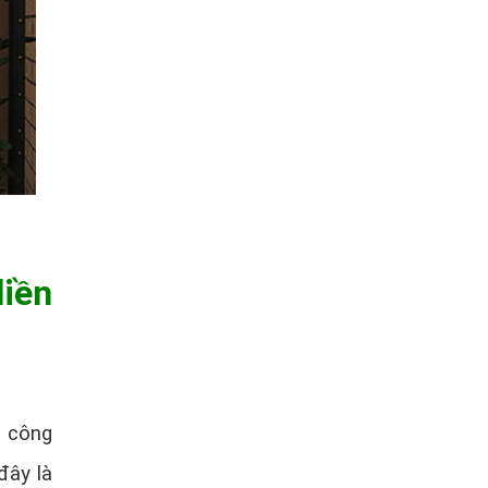
iền
p công
đây là