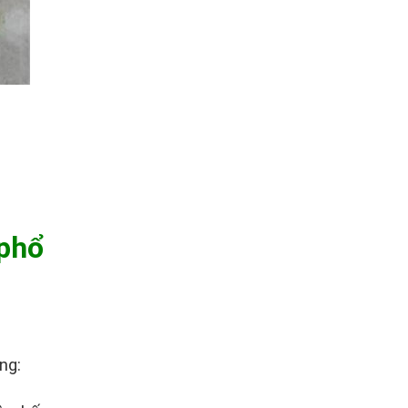
phổ
ng: