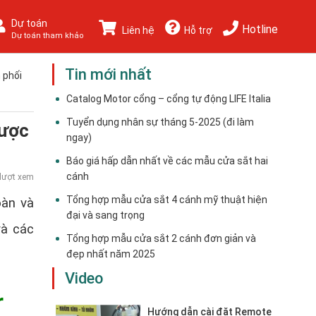
Dự toán
Hotline
Liên hệ
Hỗ trợ
Dự toán tham khảo
Tin mới nhất
 phối
Catalog Motor cổng – cổng tự động LIFE Italia
Tuyển dụng nhân sự tháng 5-2025 (đi làm
được
ngay)
Báo giá hấp dẫn nhất về các mẫu cửa sắt hai
cánh
lượt xem
Tổng hợp mẫu cửa sắt 4 cánh mỹ thuật hiện
oàn và
đại và sang trọng
và các
Tổng hợp mẫu cửa sắt 2 cánh đơn giản và
đẹp nhất năm 2025
Video
r
Hướng dẫn cài đặt Remote