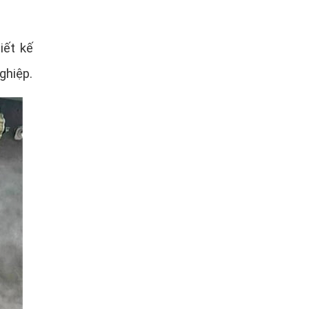
iết kế
ghiệp.