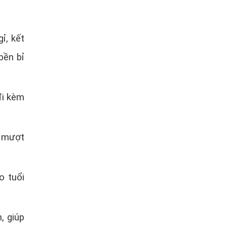
ỉ, kết
bền bỉ
đi kèm
h mượt
o tuổi
, giúp