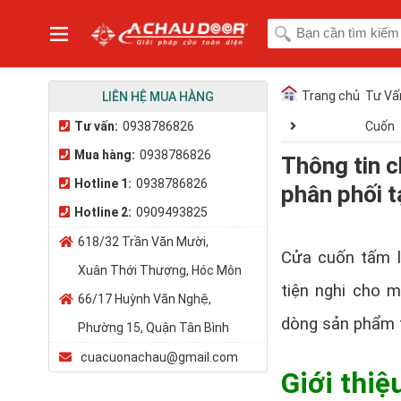
Trang chủ
Tư Vấ
LIÊN HỆ MUA HÀNG
Tư vấn:
0938786826
Cuốn
Mua hàng:
0938786826
Thông tin c
Hotline 1:
0938786826
phân phối t
Hotline 2:
0909493825
618/32 Trần Văn Mười,
Cửa cuốn tấm li
Xuân Thới Thượng, Hóc Môn
tiện nghi cho 
66/17 Huỳnh Văn Nghệ,
dòng sản phẩm 
Phường 15, Quận Tân Bình
cuacuonachau@gmail.com
Giới thiệ