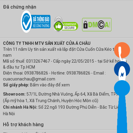
Đã chứng nhận
CÔNG TY TNHH MTV SẢN XUẤT CỬA Á CHÂU
Trên 11 năm Uy tín sản xuất và lắp đặt Cửa Cuốn Cửa Kéo tại Việt
nam
Mã số thuế: 0313267467 - Cấp ngày 22/05/2015 - tại Sở kế hoạch
& đầu tư Tp.HCM
Điện thoại: 0938786826 - Hotline: 0938786826 - Email :
cuacuonachau@gmail.com
Số giấy phép:
Bấm vào đây để xem
Showroom:
57/1L Đường Nhà Vuông, Ấp 64, Xã Bà Điểm, TP.HCM
(Ấp mỹ hòa 1, Xã Trung Chánh, Huyện Hóc Môn cũ)
Chi nhánh Hà Nội:
Số 22 ngõ 193 Đường Phú Diễn - Bắc Từ Liêm -
Hà Nội
Hỗ trợ khách hàng