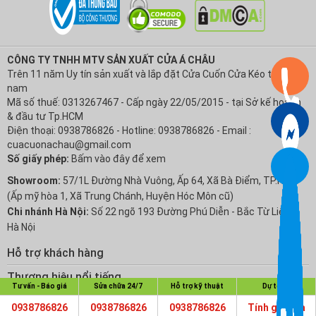
CÔNG TY TNHH MTV SẢN XUẤT CỬA Á CHÂU
Trên 11 năm Uy tín sản xuất và lắp đặt Cửa Cuốn Cửa Kéo tại Việt
nam
Mã số thuế: 0313267467 - Cấp ngày 22/05/2015 - tại Sở kế hoạch
& đầu tư Tp.HCM
Điện thoại: 0938786826 - Hotline: 0938786826 - Email :
cuacuonachau@gmail.com
Số giấy phép:
Bấm vào đây để xem
Showroom:
57/1L Đường Nhà Vuông, Ấp 64, Xã Bà Điểm, TP.HCM
(Ấp mỹ hòa 1, Xã Trung Chánh, Huyện Hóc Môn cũ)
Chi nhánh Hà Nội:
Số 22 ngõ 193 Đường Phú Diễn - Bắc Từ Liêm -
Hà Nội
Hỗ trợ khách hàng
Chính sách Bảo hành
Thương hiệu nổi tiếng
Tư vấn - Báo giá
Sửa chữa 24/7
Hỗ trợ kỹ thuật
Dự toán
Chính sách bảo mật thông tin
Cửa Cuốn Austdoor
Về Cuacuonsg.com
0938786826
0938786826
0938786826
Tính giá cửa
Chính sách đổi trả hàng