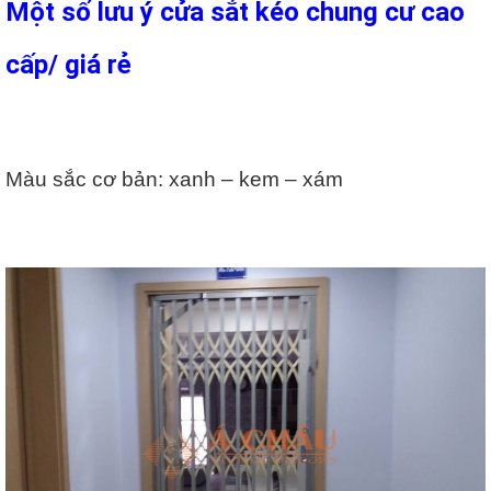
Một số lưu ý cửa sắt kéo chung cư cao
cấp/ giá rẻ
Màu sắc cơ bản: xanh – kem – xám