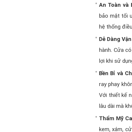
An Toàn và
bảo mật tối ư
hệ thống điều
Dễ Dàng Vận
hành. Cửa có
lợi khi sử dụ
Bền Bỉ và Ch
ray phay khôn
Với thiết kế
lâu dài mà kh
Thẩm Mỹ C
kem, xám, cử