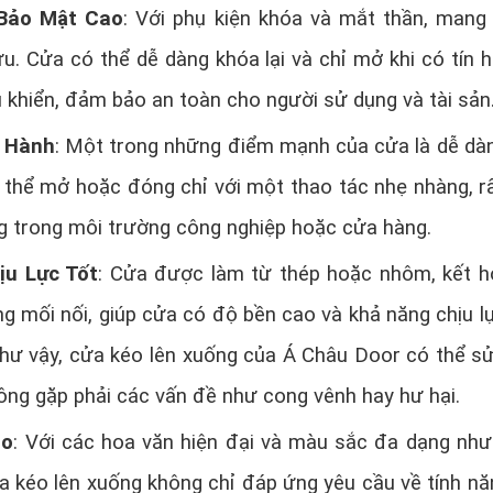
 Bảo Mật Cao
: Với phụ kiện khóa và mắt thần, mang 
u. Cửa có thể dễ dàng khóa lại và chỉ mở khi có tín h
 khiển, đảm bảo an toàn cho người sử dụng và tài sản
 Hành
: Một trong những điểm mạnh của cửa là dễ dà
 thể mở hoặc đóng chỉ với một thao tác nhẹ nhàng, rấ
ng trong môi trường công nghiệp hoặc cửa hàng.
ịu Lực Tốt
: Cửa được làm từ thép hoặc nhôm, kết h
g mối nối, giúp cửa có độ bền cao và khả năng chịu lự
 như vậy, cửa kéo lên xuống của Á Châu Door có thể s
ông gặp phải các vấn đề như cong vênh hay hư hại.
ao
: Với các hoa văn hiện đại và màu sắc đa dạng như
a kéo lên xuống không chỉ đáp ứng yêu cầu về tính n