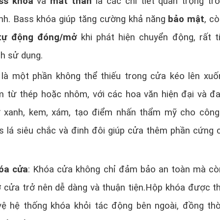
ss khóa
và
mắt thần
là các chi tiết quan trọng tr
nh. Bass khóa giúp tăng cường khả năng
bảo mật
, c
tự động đóng/mở
khi phát hiện chuyển động, rất ti
nh sử dụng.
là một phần không thể thiếu trong cửa kéo lên xuố
 từ thép hoặc nhôm, với các hoa văn hiện đại và đ
 xanh, kem, xám, tạo điểm nhấn thẩm mỹ cho công 
ss lá siêu chắc và đinh đôi giúp cửa thêm phần cứng 
óa cửa
: Khóa cửa không chỉ đảm bảo an toàn mà cò
 cửa trở nên dễ dàng và thuận tiện.Hộp khóa được th
 vệ hệ thống khóa khỏi tác động bên ngoài, đồng thờ