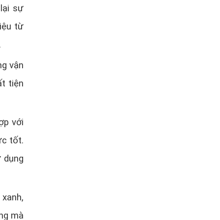
lại sự
iệu từ
.
ng vận
t tiện
ợp với
c tốt.
ử dụng
 xanh,
ăng mà