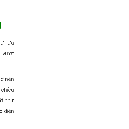
g
sự lựa
m vượt
rở nên
 chiều
ất như
ó diện