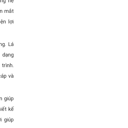
ong hệ
òn mắt
ện lợi
ng. Lá
a dạng
trình.
cáp và
n giúp
iết kế
i giúp