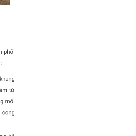
n phối
:
 khung
làm từ
ng mối
ộ cong