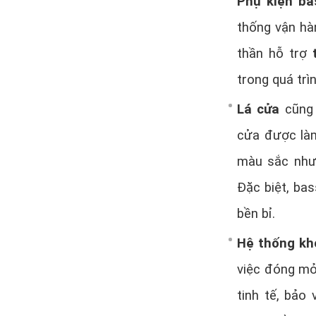
Phụ kiện ba
thống vận hà
thần hỗ trợ
trong quá trì
Lá cửa
cũng 
cửa được làm
màu sắc như
Đặc biệt, ba
bền bỉ.
Hệ thống kh
việc đóng mở
tinh tế, bảo