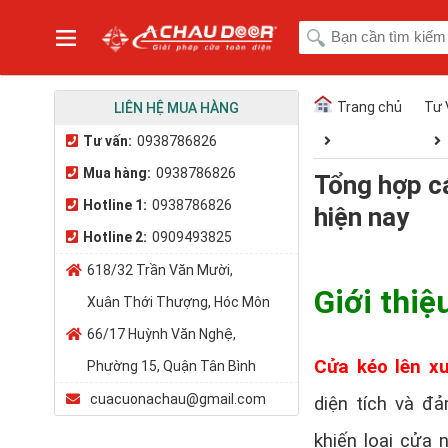
Trang chủ
Tư 
LIÊN HỆ MUA HÀNG
Tư vấn:
0938786826
Mua hàng:
0938786826
Tổng hợp cá
Hotline 1:
0938786826
hiện nay
Hotline 2:
0909493825
618/32 Trần Văn Mười,
Giới thiệ
Xuân Thới Thượng, Hóc Môn
66/17 Huỳnh Văn Nghệ,
Cửa kéo lên x
Phường 15, Quận Tân Bình
cuacuonachau@gmail.com
diện tích và đ
khiến loại cửa 