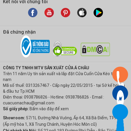
Kết nối với chúng tôi
Đã chứng nhận
CÔNG TY TNHH MTV SẢN XUẤT CỬA Á CHÂU
Trên 11 năm Uy tín sản xuất và lắp đặt Cửa Cuốn Cửa Kéo tại Việt
nam
Mã số thuế: 0313267467 - Cấp ngày 22/05/2015 - tại Sở kế hoạch
& đầu tư Tp.HCM
Điện thoại: 0938786826 - Hotline: 0938786826 - Email :
cuacuonachau@gmail.com
Số giấy phép:
Bấm vào đây để xem
Showroom:
57/1L Đường Nhà Vuông, Ấp 64, Xã Bà Điểm, TP.HCM
(Ấp mỹ hòa 1, Xã Trung Chánh, Huyện Hóc Môn cũ)
Chi nhánh Hà Nội:
Số 22 ngõ 193 Đường Phú Diễn - Bắc Từ Liêm -