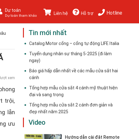
Dự toán
Hotline
Liên hệ
Hỗ trợ
Dự toán tham khảo
Tin mới nhất
hâu
Catalog Motor cổng – cổng tự động LIFE Italia
Tuyển dụng nhân sự tháng 5-2025 (đi làm
Á
ngay)
Báo giá hấp dẫn nhất về các mẫu cửa sắt hai
cánh
lượt xem
Tổng hợp mẫu cửa sắt 4 cánh mỹ thuật hiện
 phong
đại và sang trọng
 trội,
Tổng hợp mẫu cửa sắt 2 cánh đơn giản và
g lẫn
đẹp nhất năm 2025
Video
ững ưu
Hướng dẫn cài đặt Remote