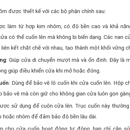
m được thiết kế với các bộ phận chính sau:
ợc làm từ hợp kim nhôm, có độ bền cao và khả năn
 cửa có thể cuốn lên mà không bị biến dạng. Các nan c
 liên kết chặt chẽ với nhau, tạo thành một khối vững c
ớng
: Giúp cửa di chuyển mượt mà và ổn định. Đây là 
ọng giúp điều khiển cửa khi mở hoặc đóng.
cuốn
: Dùng để bảo vệ lô cuốn khi cửa cuốn lên. Hộp c
úp bảo vệ mà còn giữ cho không gian cửa luôn gọn gàn
Được sử dụng để cuộn cửa lên. Trục cuốn này thườn
p hoặc nhôm để đảm bảo độ bền lâu dài.
àm cho cửa cuốn hoạt động tự động, bạn chỉ cần s