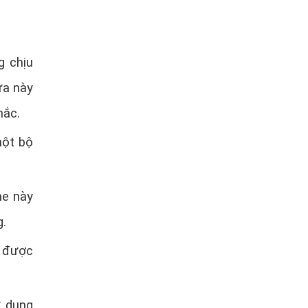
g chịu
ửa này
hắc.
một bộ
he này
g.
g được
ử dụng