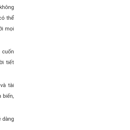
 không
có thể
ới mọi
ổ cuốn
i tiết
và tài
 biến,
ễ dàng