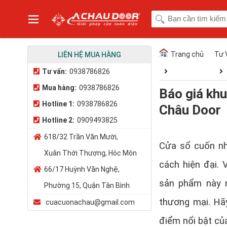
Trang chủ
Tư 
LIÊN HỆ MUA HÀNG
Tư vấn:
0938786826
Mua hàng:
0938786826
Báo giá khu
Hotline 1:
0938786826
Châu Door
Hotline 2:
0909493825
618/32 Trần Văn Mười,
Cửa sổ cuốn nh
Xuân Thới Thượng, Hóc Môn
cách hiện đại. V
66/17 Huỳnh Văn Nghệ,
sản phẩm này 
Phường 15, Quận Tân Bình
thương mại. H
cuacuonachau@gmail.com
điểm nổi bật củ