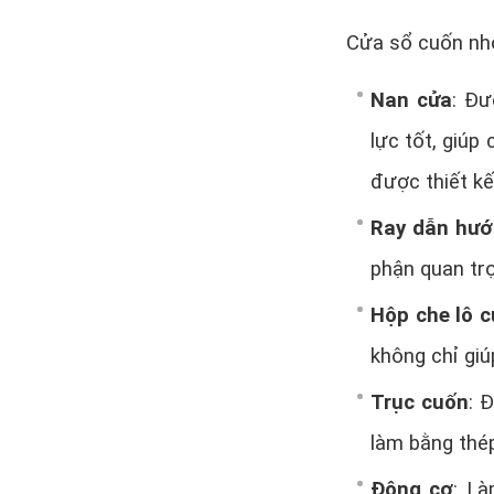
Cửa sổ cuốn nhô
Nan cửa
: Đư
lực tốt, giúp
được thiết kế
Ray dẫn hư
phận quan tr
Hộp che lô 
không chỉ gi
Trục cuốn
: 
làm bằng thé
Động cơ
: L