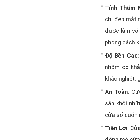
Tính Thẩm 
chỉ đẹp mắt m
được làm với
phong cách ki
Độ Bền Cao
nhôm có khả
khắc nghiệt, 
An Toàn
: Cử
sản khỏi nhữ
cửa sổ cuốn 
Tiện Lợi
: Cử
đóng mở cửa 