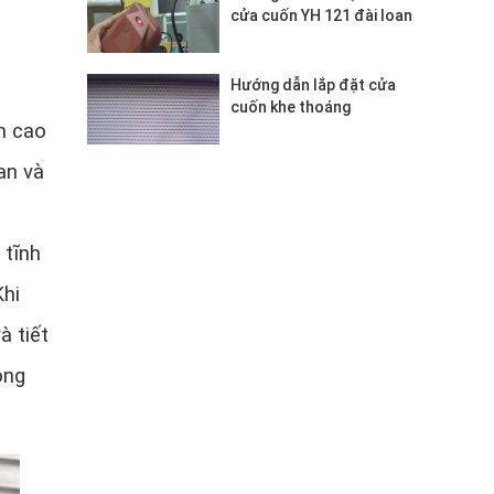
cửa cuốn YH 121 đài loan
Hướng dẫn lắp đặt cửa
cuốn khe thoáng
m cao
an và
 tĩnh
Khi
à tiết
òng