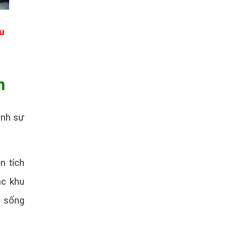
u
m
ành sự
n tích
ặc khu
n sống