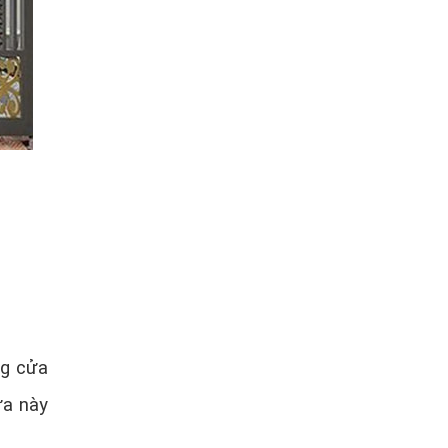
ng cửa
ửa này