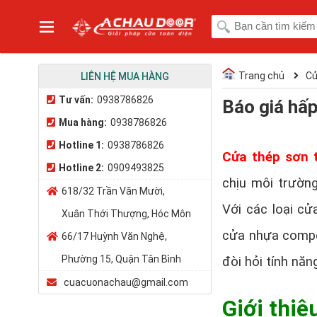
Trang chủ
Cử
LIÊN HỆ MUA HÀNG
Tư vấn:
0938786826
Báo giá hấp
Mua hàng:
0938786826
Hotline 1:
0938786826
Cửa thép sơn t
Hotline 2:
0909493825
chịu môi trườn
618/32 Trần Văn Mười,
Với các loại cử
Xuân Thới Thượng, Hóc Môn
cửa nhựa compos
66/17 Huỳnh Văn Nghệ,
Phường 15, Quận Tân Bình
đòi hỏi tính năn
cuacuonachau@gmail.com
Giới thiệ