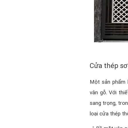
Cửa thép sơ
Một sản phẩm k
vân gỗ. Với thi
sang trọng, tro
loại cửa thép t