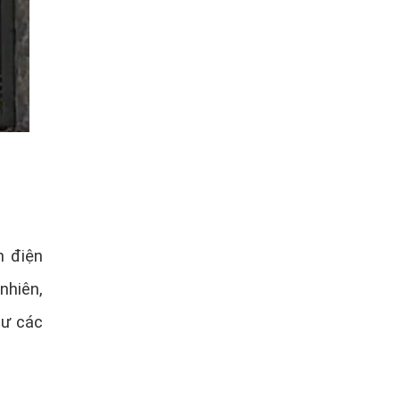
h điện
nhiên,
hư các