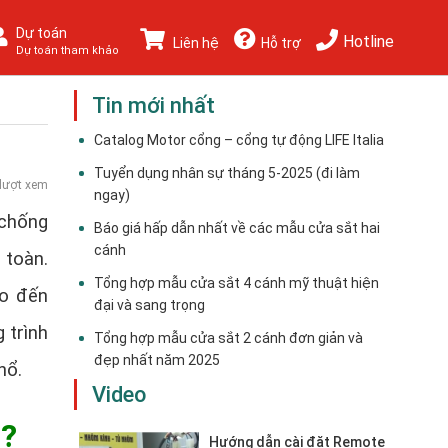
Dự toán
Hotline
Liên hệ
Hỗ trợ
Dự toán tham khảo
Tin mới nhất
Catalog Motor cổng – cổng tự động LIFE Italia
Tuyển dụng nhân sự tháng 5-2025 (đi làm
lượt xem
ngay)
 chống
Báo giá hấp dẫn nhất về các mẫu cửa sắt hai
cánh
 toàn.
Tổng hợp mẫu cửa sắt 4 cánh mỹ thuật hiện
ho đến
đại và sang trọng
 trình
Tổng hợp mẫu cửa sắt 2 cánh đơn giản và
đẹp nhất năm 2025
nổ.
Video
ì?
Hướng dẫn cài đặt Remote