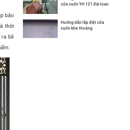
cửa cuốn YH 121 đài loan
úp bảo
Hướng dẫn lắp đặt cửa
à thời
cuốn khe thoáng
 ra bề
hẩm.