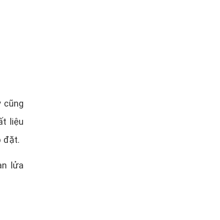
y cũng
t liệu
 đặt.
an lửa