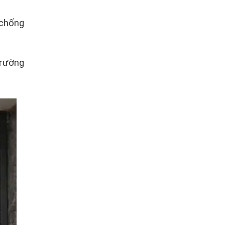
 chống
trường