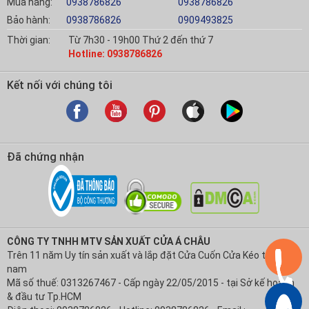
Mua hàng:
0938786826
0938786826
Bảo hành:
0938786826
0909493825
Thời gian:
Từ 7h30 - 19h00 Thứ 2 đến thứ 7
Hotline: 0938786826
Kết nối với chúng tôi
Đã chứng nhận
CÔNG TY TNHH MTV SẢN XUẤT CỬA Á CHÂU
Trên 11 năm Uy tín sản xuất và lắp đặt Cửa Cuốn Cửa Kéo tại Việt
nam
Mã số thuế: 0313267467 - Cấp ngày 22/05/2015 - tại Sở kế hoạch
& đầu tư Tp.HCM