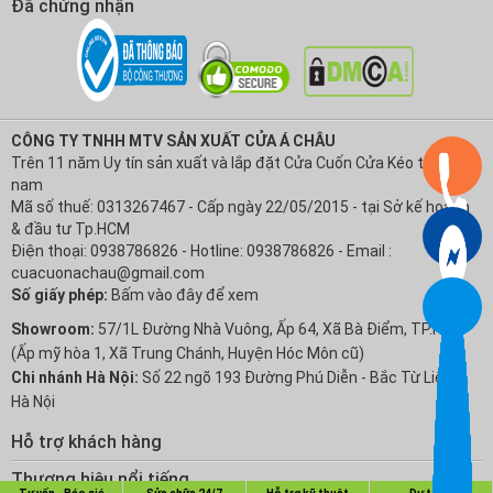
Đã chứng nhận
CÔNG TY TNHH MTV SẢN XUẤT CỬA Á CHÂU
Trên 11 năm Uy tín sản xuất và lắp đặt Cửa Cuốn Cửa Kéo tại Việt
nam
Mã số thuế: 0313267467 - Cấp ngày 22/05/2015 - tại Sở kế hoạch
& đầu tư Tp.HCM
Điện thoại: 0938786826 - Hotline: 0938786826 - Email :
cuacuonachau@gmail.com
Số giấy phép:
Bấm vào đây để xem
Showroom:
57/1L Đường Nhà Vuông, Ấp 64, Xã Bà Điểm, TP.HCM
(Ấp mỹ hòa 1, Xã Trung Chánh, Huyện Hóc Môn cũ)
Chi nhánh Hà Nội:
Số 22 ngõ 193 Đường Phú Diễn - Bắc Từ Liêm -
Hà Nội
Hỗ trợ khách hàng
Chính sách Bảo hành
Thương hiệu nổi tiếng