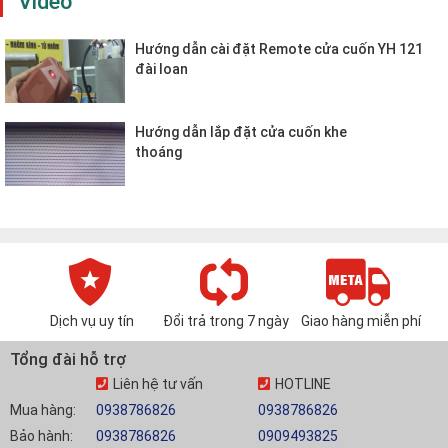
Video
Hướng dẫn cài đặt Remote cửa cuốn YH 121
đài loan
Hướng dẫn lắp đặt cửa cuốn khe
thoáng
Dịch vụ uy tín
Đổi trả trong 7 ngày
Giao hàng miễn phí
Tổng đài hỗ trợ
Liên hệ tư vấn
HOTLINE
Mua hàng:
0938786826
0938786826
Bảo hành:
0938786826
0909493825