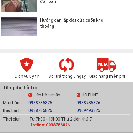
đài loan
Hướng dẫn lắp đặt cửa cuốn khe
thoáng
Dịch vụ uy tín
Đổi trả trong 7 ngày
Giao hàng miễn phí
Tổng đài hỗ trợ
Liên hệ tư vấn
HOTLINE
Mua hàng:
0938786826
0938786826
Bảo hành:
0938786826
0909493825
Thời gian:
Từ 7h30 - 19h00 Thứ 2 đến thứ 7
Hotline: 0938786826