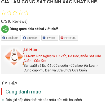
GIÁ LÀM CỔNG SẮT CHÍNH XÁC NHẤT NHÉ.
0/5
(0 Reviews)
Đừng quên chia sẻ bài viết nhé!
Facebook
Linkedin
Twitter
Pinterest
Lê Hân
14 Năm Kinh Nghiệm Tư Vấn, Đo Đạc, Khảo Sát Cửa
Cuốn - Cửa Kéo
Sản xuất và lắp đặt Cửa cuốn - Cửa kéo Đài Loan -
Cung cấp Phụ kiện và Sửa Chữa Cửa Cuốn
TÌM THÊM:
Cùng danh mục
Báo giá hấp dẫn nhất về các mẫu cửa sắt hai cánh