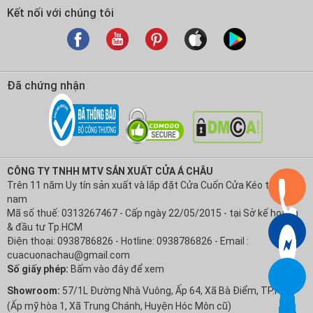
Kết nối với chúng tôi
Đã chứng nhận
CÔNG TY TNHH MTV SẢN XUẤT CỬA Á CHÂU
Trên 11 năm Uy tín sản xuất và lắp đặt Cửa Cuốn Cửa Kéo tại Việt
nam
Mã số thuế: 0313267467 - Cấp ngày 22/05/2015 - tại Sở kế hoạch
& đầu tư Tp.HCM
Điện thoại: 0938786826 - Hotline: 0938786826 - Email :
cuacuonachau@gmail.com
Số giấy phép:
Bấm vào đây để xem
Showroom:
57/1L Đường Nhà Vuông, Ấp 64, Xã Bà Điểm, TP.HCM
(Ấp mỹ hòa 1, Xã Trung Chánh, Huyện Hóc Môn cũ)