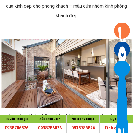
cua kinh dep cho phong khach – mẫu cửa nhôm kính phòng
khách đẹp
cửa phòng khách bằng nhôm kính cao cấp – mẫu cửa nhôm
Tư vấn - Báo giá
Sửa chữa 24/7
Hỗ trợ kỹ thuật
Dự toán
kính phòng khách đẹp
0938786826
0938786826
0938786826
Tính giá cửa