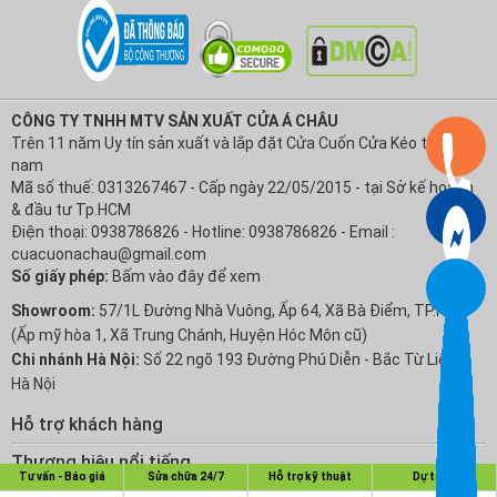
CÔNG TY TNHH MTV SẢN XUẤT CỬA Á CHÂU
Trên 11 năm Uy tín sản xuất và lắp đặt Cửa Cuốn Cửa Kéo tại Việt
nam
Mã số thuế: 0313267467 - Cấp ngày 22/05/2015 - tại Sở kế hoạch
& đầu tư Tp.HCM
Điện thoại: 0938786826 - Hotline: 0938786826 - Email :
cuacuonachau@gmail.com
Số giấy phép:
Bấm vào đây để xem
Showroom:
57/1L Đường Nhà Vuông, Ấp 64, Xã Bà Điểm, TP.HCM
(Ấp mỹ hòa 1, Xã Trung Chánh, Huyện Hóc Môn cũ)
Chi nhánh Hà Nội:
Số 22 ngõ 193 Đường Phú Diễn - Bắc Từ Liêm -
Hà Nội
Hỗ trợ khách hàng
Chính sách Bảo hành
Thương hiệu nổi tiếng
Tư vấn - Báo giá
Sửa chữa 24/7
Hỗ trợ kỹ thuật
Dự toán
Chính sách bảo mật thông tin
Cửa Cuốn Austdoor