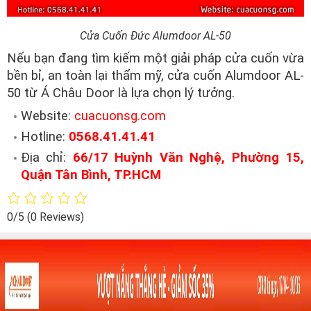
Cửa Cuốn Đức Alumdoor AL-50
Nếu bạn đang tìm kiếm một giải pháp cửa cuốn vừa
bền bỉ, an toàn lại thẩm mỹ, cửa cuốn Alumdoor AL-
50 từ Á Châu Door là lựa chọn lý tưởng.
Website:
cuacuonsg.com
Hotline:
0568.41.41.41
Địa chỉ:
66/17 Huỳnh Văn Nghệ, Phường 15,
Quận Tân Bình, TP.HCM
0/5
(0 Reviews)