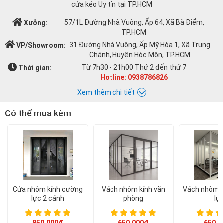
cửa kéo Uy tín tại TP.HCM
57/1L Đường Nhà Vuông, Ấp 64, Xã Bà Điểm,
Xưởng:
TP.HCM
31 Đường Nhà Vuông, Ấp Mỹ Hòa 1, Xã Trung
VP/Showroom:
Chánh, Huyện Hóc Môn, TP.HCM
Từ 7h30 - 21h00 Thứ 2 đến thứ 7
Thời gian:
Hotline: 0938786826
Xem thêm chi tiết
Có thể mua kèm
Chat với Á CHÂU:
Á CHÂU
0938786826
cuacuonachau@gmail.com
Email:
Cửa nhôm kính cường
Vách nhôm kính văn
Vách nhôm k
lực 2 cánh
phòng
lự
850.000đ
650.000đ
650.0