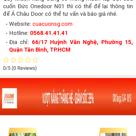
cuốn Đức Onedoor N01 thì có thể để lại thông tin
để Á Châu Door có thể tư vấn và báo giá nhé.
Website:
cuacuonsg.com
Hotline:
0568.41.41.41
Địa chỉ:
66/17 Huỳnh Văn Nghệ, Phường 15,
Quận Tân Bình, TP.HCM
0/5
(0 Reviews)