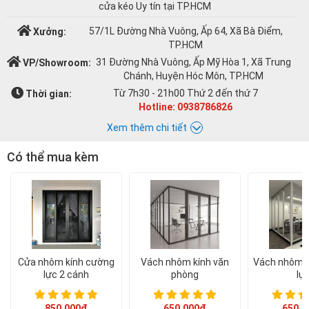
cửa kéo Uy tín tại TP.HCM
57/1L Đường Nhà Vuông, Ấp 64, Xã Bà Điểm,
Xưởng:
TP.HCM
31 Đường Nhà Vuông, Ấp Mỹ Hòa 1, Xã Trung
VP/Showroom:
Chánh, Huyện Hóc Môn, TP.HCM
Từ 7h30 - 21h00 Thứ 2 đến thứ 7
Thời gian:
Hotline: 0938786826
Xem thêm chi tiết
Có thể mua kèm
Chat với Á CHÂU:
Á CHÂU
0938786826
cuacuonachau@gmail.com
Email:
Cửa nhôm kính cường
Vách nhôm kính văn
Vách nhôm k
lực 2 cánh
phòng
lự
850.000đ
650.000đ
650.0