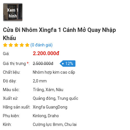
Xem 1
hình
Cửa Đi Nhôm Xingfa 1 Cánh Mở Quay Nhập
Khẩu
(0 đánh giá)
2.200.000đ
Giá:
Giá thị trưng
*
:
2.500.000đ
12%
Chất liệu:
Nhôm hợp kim cao cấp
Độ dày:
2,0 mm
Màu sắc:
Trắng, Xám, Nâu
Xuất xứ:
Quảng đông, Trung quốc
Hãng sản xuất:
Xingfa GuangDong
Phụ kiện:
Kinlong, Draho
Kính:
Cường lực 8mm, Chu lai