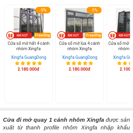
-9%
-9%
Á CHÂU
0938786826
cuacuonachau@gmail.com
Email:
FreeShip
FreeShip
Cửa sổ mở hất 4 cánh
Cửa sổ mở lùa 4 cánh
Cửa sổ mở q
nhôm Xingfa
nhôm Xingfa
nhôm X
Xingfa GuangDong
Xingfa GuangDong
Xingfa Gu
2.180.000đ
2.180.000đ
2.100.
Cửa đi mở quay 1 cánh nhôm Xingfa
được sản
xuất từ thanh profile nhôm Xingfa nhập khẩu