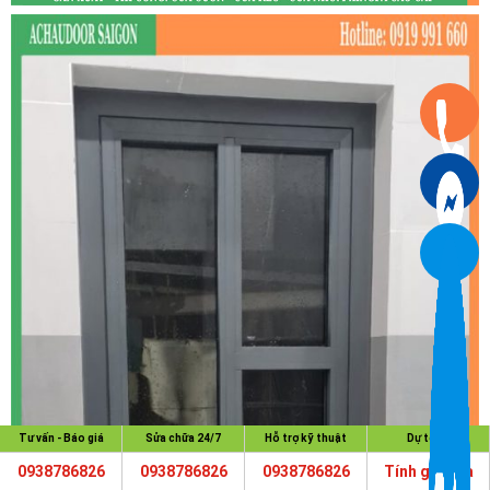
Tư vấn - Báo giá
Sửa chữa 24/7
Hỗ trợ kỹ thuật
Dự toán
0938786826
0938786826
0938786826
Tính giá cửa