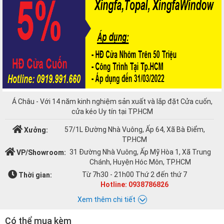
Á Châu - Với 14 năm kinh nghiệm sản xuất và lắp đặt Cửa cuốn,
cửa kéo Uy tín tại TP.HCM
57/1L Đường Nhà Vuông, Ấp 64, Xã Bà Điểm,
Xưởng:
TP.HCM
31 Đường Nhà Vuông, Ấp Mỹ Hòa 1, Xã Trung
VP/Showroom:
Chánh, Huyện Hóc Môn, TP.HCM
Từ 7h30 - 21h00 Thứ 2 đến thứ 7
Thời gian:
Hotline: 0938786826
Xem thêm chi tiết
Có thể mua kèm
Chat với Á CHÂU: