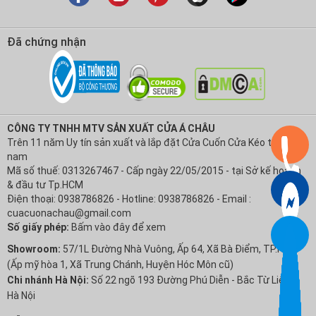
Đã chứng nhận
CÔNG TY TNHH MTV SẢN XUẤT CỬA Á CHÂU
Trên 11 năm Uy tín sản xuất và lắp đặt Cửa Cuốn Cửa Kéo tại Việt
nam
Mã số thuế: 0313267467 - Cấp ngày 22/05/2015 - tại Sở kế hoạch
& đầu tư Tp.HCM
Điện thoại: 0938786826 - Hotline: 0938786826 - Email :
cuacuonachau@gmail.com
Số giấy phép:
Bấm vào đây để xem
Showroom:
57/1L Đường Nhà Vuông, Ấp 64, Xã Bà Điểm, TP.HCM
(Ấp mỹ hòa 1, Xã Trung Chánh, Huyện Hóc Môn cũ)
Chi nhánh Hà Nội:
Số 22 ngõ 193 Đường Phú Diễn - Bắc Từ Liêm -
Hà Nội