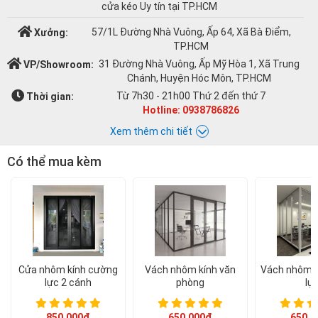
cửa kéo Uy tín tại TP.HCM
57/1L Đường Nhà Vuông, Ấp 64, Xã Bà Điểm,
Xưởng:
TP.HCM
31 Đường Nhà Vuông, Ấp Mỹ Hòa 1, Xã Trung
VP/Showroom:
Chánh, Huyện Hóc Môn, TP.HCM
Từ 7h30 - 21h00 Thứ 2 đến thứ 7
Thời gian:
Hotline: 0938786826
Xem thêm chi tiết
Có thể mua kèm
Chat với Á CHÂU:
Á CHÂU
0938786826
cuacuonachau@gmail.com
Email:
Cửa nhôm kính cường
Vách nhôm kính văn
Vách nhôm k
lực 2 cánh
phòng
lự
850.000đ
650.000đ
650.0