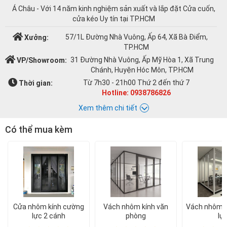
Á Châu - Với 14 năm kinh nghiệm sản xuất và lắp đặt Cửa cuốn,
cửa kéo Uy tín tại TP.HCM
57/1L Đường Nhà Vuông, Ấp 64, Xã Bà Điểm,
Xưởng:
TP.HCM
31 Đường Nhà Vuông, Ấp Mỹ Hòa 1, Xã Trung
VP/Showroom:
Chánh, Huyện Hóc Môn, TP.HCM
Từ 7h30 - 21h00 Thứ 2 đến thứ 7
Thời gian:
Hotline: 0938786826
Xem thêm chi tiết
Có thể mua kèm
Chat với Á CHÂU:
Á CHÂU
0938786826
cuacuonachau@gmail.com
Email:
Cửa nhôm kính cường
Vách nhôm kính văn
Vách nhôm k
lực 2 cánh
phòng
lự