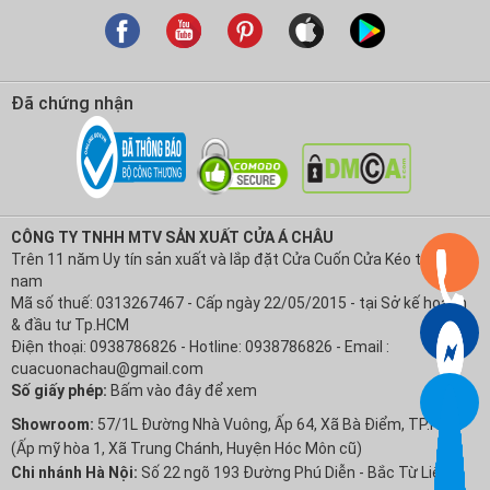
Đã chứng nhận
CÔNG TY TNHH MTV SẢN XUẤT CỬA Á CHÂU
Trên 11 năm Uy tín sản xuất và lắp đặt Cửa Cuốn Cửa Kéo tại Việt
nam
Mã số thuế: 0313267467 - Cấp ngày 22/05/2015 - tại Sở kế hoạch
& đầu tư Tp.HCM
Điện thoại: 0938786826 - Hotline: 0938786826 - Email :
cuacuonachau@gmail.com
Số giấy phép:
Bấm vào đây để xem
Showroom:
57/1L Đường Nhà Vuông, Ấp 64, Xã Bà Điểm, TP.HCM
(Ấp mỹ hòa 1, Xã Trung Chánh, Huyện Hóc Môn cũ)
Chi nhánh Hà Nội:
Số 22 ngõ 193 Đường Phú Diễn - Bắc Từ Liêm -