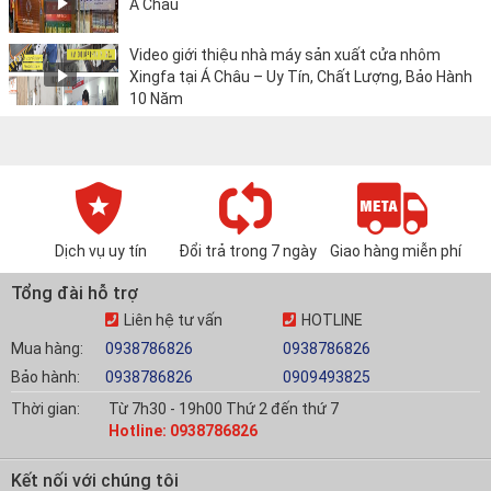
Á Châu
Video giới thiệu nhà máy sản xuất cửa nhôm
Xingfa tại Á Châu – Uy Tín, Chất Lượng, Bảo Hành
10 Năm
Dịch vụ uy tín
Đổi trả trong 7 ngày
Giao hàng miễn phí
Tổng đài hỗ trợ
Liên hệ tư vấn
HOTLINE
Mua hàng:
0938786826
0938786826
Bảo hành:
0938786826
0909493825
Thời gian:
Từ 7h30 - 19h00 Thứ 2 đến thứ 7
Hotline: 0938786826
Kết nối với chúng tôi