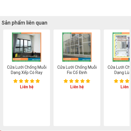
Sản phẩm liên quan
Cửa Lưới Chống Muỗi
Cửa Lưới Chống Muỗi
Cửa Lưới Ch
Dạng Xếp Có Ray
Fix Cố Định
Dạng Lùa
Liên hệ
Liên hệ
Liên 