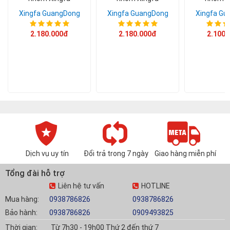
Xingfa GuangDong
Xingfa GuangDong
Xingfa Gu
2.180.000đ
2.180.000đ
2.100.
Dịch vụ uy tín
Đổi trả trong 7 ngày
Giao hàng miễn phí
Tổng đài hỗ trợ
Liên hệ tư vấn
HOTLINE
Mua hàng:
0938786826
0938786826
Bảo hành:
0938786826
0909493825
Thời gian:
Từ 7h30 - 19h00 Thứ 2 đến thứ 7