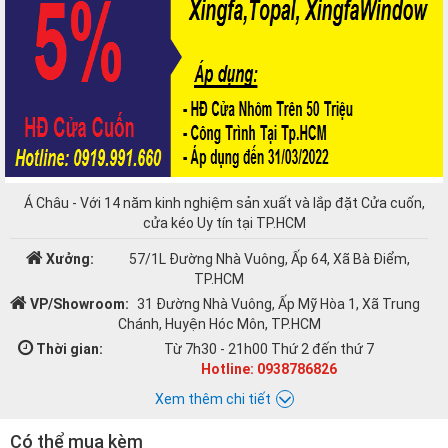
Á Châu - Với 14 năm kinh nghiệm sản xuất và lắp đặt Cửa cuốn,
cửa kéo Uy tín tại TP.HCM
Xưởng:
57/1L Đường Nhà Vuông, Ấp 64, Xã Bà Điểm,
TP.HCM
VP/Showroom:
31 Đường Nhà Vuông, Ấp Mỹ Hòa 1, Xã Trung
Chánh, Huyện Hóc Môn, TP.HCM
Thời gian:
Từ 7h30 - 21h00 Thứ 2 đến thứ 7
Hotline: 0938786826
Xem thêm chi tiết
Có thể mua kèm
Chat với Á CHÂU: