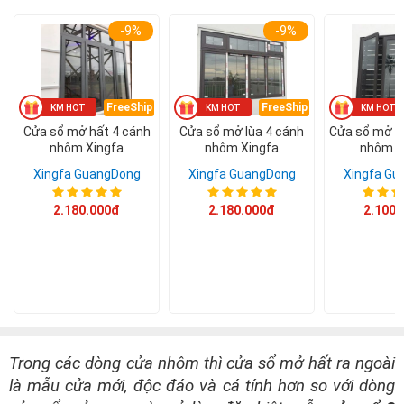
-9%
-9%
Á CHÂU
0938786826
Email:
cuacuonachau@gmail.com
FreeShip
FreeShip
Cửa sổ mở hất 4 cánh
Cửa sổ mở lùa 4 cánh
Cửa sổ mở q
nhôm Xingfa
nhôm Xingfa
nhôm X
Xingfa GuangDong
Xingfa GuangDong
Xingfa Gu
2.180.000đ
2.180.000đ
2.100.
Trong các dòng cửa nhôm thì cửa sổ mở hất ra ngoài
là mẫu cửa mới, độc đáo và cá tính hơn so với dòng