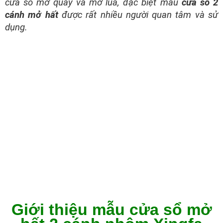
cửa sổ mở quay và mở lùa, đặc biệt mẫu
cửa sổ 2
cánh mở hất
được rất nhiều người quan tâm và sử
dụng.
Giới thiệu mẫu cửa sổ mở