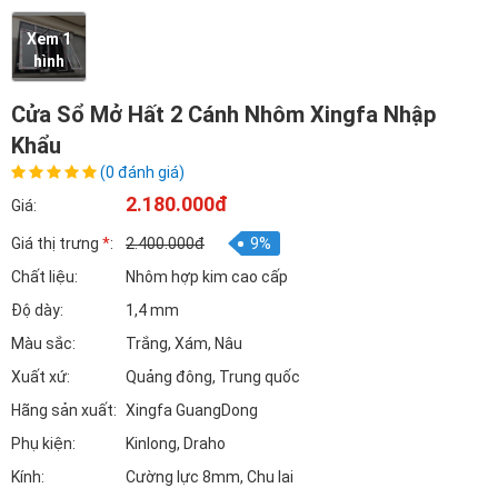
Xem 1
hình
Cửa Sổ Mở Hất 2 Cánh Nhôm Xingfa Nhập
Khẩu
(0 đánh giá)
2.180.000đ
Giá:
Giá thị trưng
*
:
2.400.000đ
9%
Chất liệu:
Nhôm hợp kim cao cấp
Độ dày:
1,4 mm
Màu sắc:
Trắng, Xám, Nâu
Xuất xứ:
Quảng đông, Trung quốc
Hãng sản xuất:
Xingfa GuangDong
Phụ kiện:
Kinlong, Draho
Kính:
Cường lực 8mm, Chu lai