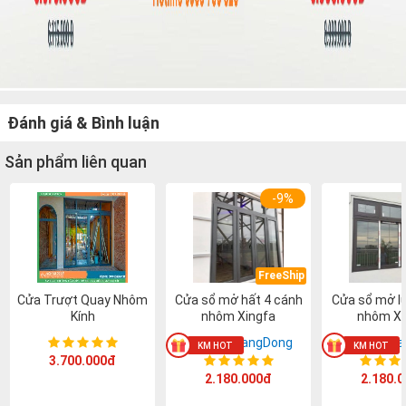
Đánh giá & Bình luận
Sản phẩm liên quan
-9%
FreeShip
Cửa Trượt Quay Nhôm
Cửa sổ mở hất 4 cánh
Cửa sổ mở l
Kính
nhôm Xingfa
nhôm Xi
Xingfa GuangDong
Xingfa Gu
3.700.000đ
2.180.000đ
2.180.