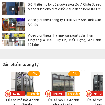
Giới thiệu motor cửa cuốn siêu tốc Á Châu Speed
Matic dùng cho cửa cuốn đài loan có lò xo trợ lực
Video giới thiệu công ty TNHH MTV Sản xuất Cửa
Á Châu
Video giới thiệu nhà máy sản xuất cửa nhôm
Xingfa tại Á Châu – Uy Tín, Chất Lượng, Bảo Hành
10 Năm
Sản phẩm tương tự
-9%
-9%
FreeShip
FreeShip
Cửa sổ mở hất 4 cánh
Cửa sổ mở lùa 4 cánh
Cửa sổ mở q
nhôm Xingfa
nhôm Xingfa
nhôm X