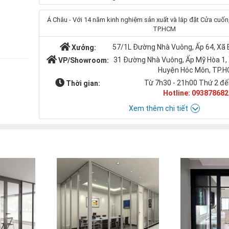
Á Châu - Với 14 năm kinh nghiệm sản xuất và lắp đặt Cửa cuốn, 
TP.HCM
57/1L Đường Nhà Vuông, Ấp 64, Xã
Xưởng:
31 Đường Nhà Vuông, Ấp Mỹ Hòa 1,
VP/Showroom:
Huyện Hóc Môn, TP.
Từ 7h30 - 21h00 Thứ 2 đế
Thời gian:
Hotline: 093878682
Xem thêm chi tiết
Chat với Á CHÂU:
Á CHÂU
0938786826
cuacuonachau@gmail.com
Email: