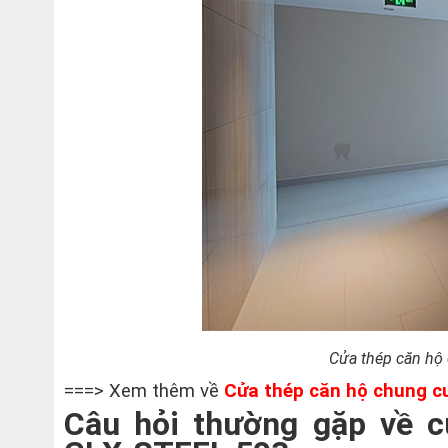
Cửa thép căn hộ
===> Xem thêm về
Cửa thép căn hộ chung c
Câu hỏi thường gặp về c