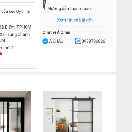
Hướng dẫn thanh toán
cửa kéo Uy tín tại
Xem tất cả bài viết
 Bà Điểm, TP.HCM
Chat vi Á Châu
 Xã Trung Chánh,
HCM
Á CHÂU
0938786826
n thứ 7
6