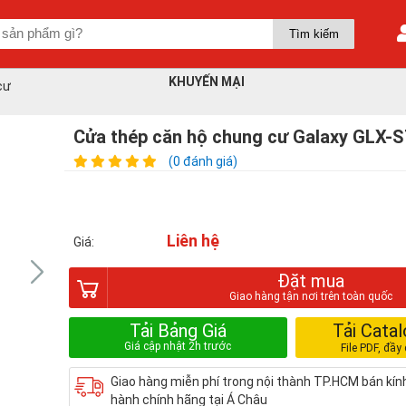
KHUYẾN MẠI
cư
Cửa thép căn hộ chung cư Galaxy GLX-
(0 đánh giá)
Liên hệ
Giá:
Đặt mua
Tải Bảng Giá
Tải Cata
Giao hàng miễn phí trong nội thành TP.HCM bán kí
hành chính hãng tại Á Châu