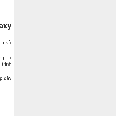
axy
nh sử
ng cư
 trình
ép dày