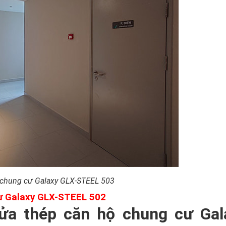
 chung cư Galaxy GLX-STEEL 503
ư Galaxy GLX-STEEL 502
ửa thép căn hộ chung cư Gal