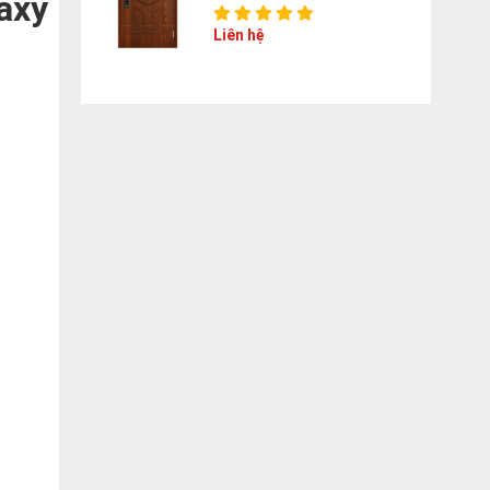
axy
Liên hệ