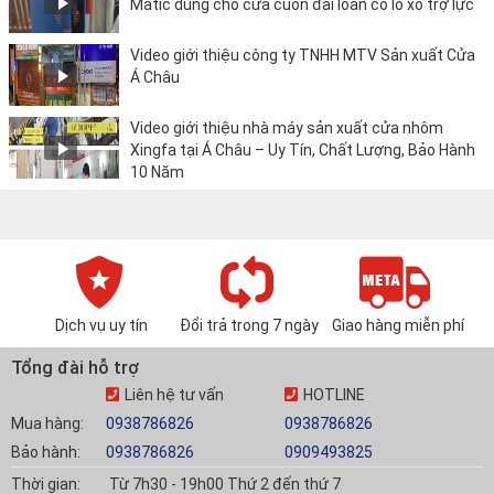
Matic dùng cho cửa cuốn đài loan có lò xo trợ lực
Video giới thiệu công ty TNHH MTV Sản xuất Cửa
Á Châu
Video giới thiệu nhà máy sản xuất cửa nhôm
Xingfa tại Á Châu – Uy Tín, Chất Lượng, Bảo Hành
10 Năm
Dịch vụ uy tín
Đổi trả trong 7 ngày
Giao hàng miễn phí
Tổng đài hỗ trợ
Liên hệ tư vấn
HOTLINE
Mua hàng:
0938786826
0938786826
Bảo hành:
0938786826
0909493825
Thời gian:
Từ 7h30 - 19h00 Thứ 2 đến thứ 7