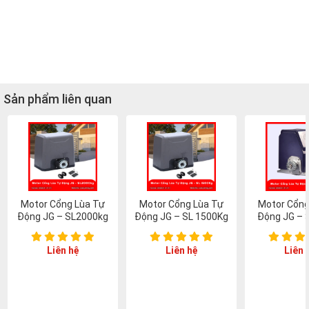
Sản phẩm liên quan
Motor Cổng Lùa Tự
Motor Cổng Lùa Tự
Motor Cổng
Động JG – SL2000kg
Động JG – SL 1500Kg
Động JG – 
Liên hệ
Liên hệ
Liên 