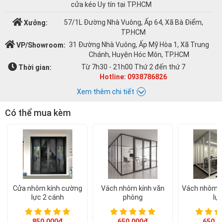
cửa kéo Uy tín tại TP.HCM
57/1L Đường Nhà Vuông, Ấp 64, Xã Bà Điểm,
Xưởng:
TP.HCM
31 Đường Nhà Vuông, Ấp Mỹ Hòa 1, Xã Trung
VP/Showroom:
Chánh, Huyện Hóc Môn, TP.HCM
Từ 7h30 - 21h00 Thứ 2 đến thứ 7
Thời gian:
Hotline: 0938786826
Xem thêm chi tiết
Có thể mua kèm
Chat với Á CHÂU:
Á CHÂU
0938786826
cuacuonachau@gmail.com
Email:
Cửa nhôm kính cường
Vách nhôm kính văn
Vách nhôm k
lực 2 cánh
phòng
lự
850.000đ
650.000đ
650.0