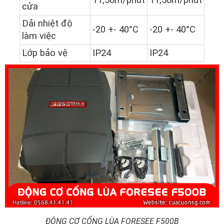
11,58m/phút
11,58m/phút
cửa
Dải nhiệt độ
-20 +- 40°C
-20 +- 40°C
làm việc
Lớp bảo vệ
IP24
IP24
ĐỘNG CƠ CỔNG LÙA FORESEE F500B