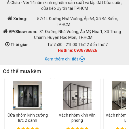
Á Châu - Với 14 năm kinh nghiệm sản xuất và lắp đặt Cửa cuốn,
cửa kéo Uy tín tại TP.HCM
Xưởng:
57/1L Đường Nhà Vuông, Ấp 64, Xã Bà Điểm,
TP.HCM
VP/Showroom:
31 Đường Nhà Vuông, Ấp Mỹ Hòa 1, Xã Trung
Chánh, Huyện Hóc Môn, TP.HCM
Thời gian:
Từ 7h30 - 21h00 Thứ 2 đến thứ 7
Hotline: 0938786826
Xem thêm chi tiết
Có thể mua kèm
Chat với Á CHÂU:
Á CHÂU
0938786826
Email:
cuacuonachau@gmail.com
Cửa nhôm kính cường
Vách nhôm kính văn
Vách nhôm k
lực 2 cánh
phòng
lự