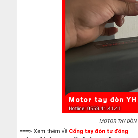
MOTOR TAY ĐÒN
===> Xem thêm về
Cổng tay đòn tự động