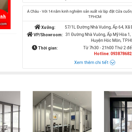
Á Châu - Với 14 năm kinh nghiệm sản xuất và lắp đặt Cửa cuốn, 
TP.HCM
57/1L Đường Nhà Vuông, Ấp 64, Xã
Xưởng:
31 Đường Nhà Vuông, Ấp Mỹ Hòa 1,
VP/Showroom:
Huyện Hóc Môn, TP.
Từ 7h30 - 21h00 Thứ 2 đế
Thời gian:
Hotline: 093878682
Xem thêm chi tiết
Chat với Á CHÂU:
Á CHÂU
0938786826
cuacuonachau@gmail.com
Email: