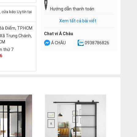
Hướng dẫn thanh toán
cửa kéo Uy tín tại
Xem tất cả bài viết
 Bà Điểm, TP.HCM
Chat vi Á Châu
 Xã Trung Chánh,
HCM
Á CHÂU
0938786826
n thứ 7
6