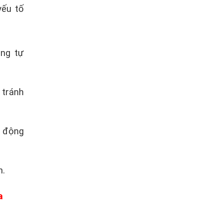
yếu tố
áng tự
 tránh
c động
h.
a