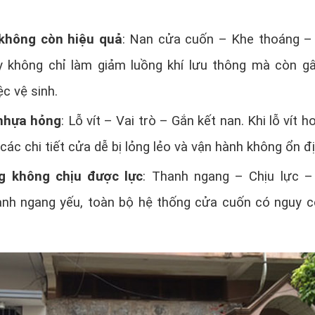
không còn hiệu quả
: Nan cửa cuốn – Khe thoáng 
y không chỉ làm giảm luồng khí lưu thông mà còn g
ệc vệ sinh.
 nhựa hỏng
: Lỗ vít – Vai trò – Gắn kết nan. Khi lỗ vít 
các chi tiết cửa dễ bị lỏng lẻo và vận hành không ổn đị
 không chịu được lực
: Thanh ngang – Chịu lực 
hanh ngang yếu, toàn bộ hệ thống cửa cuốn có nguy 