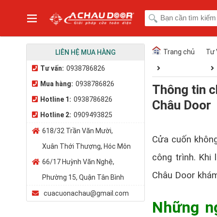
Trang chủ
Tư 
LIÊN HỆ MUA HÀNG
Tư vấn:
0938786826
Mua hàng:
0938786826
Thông tin ch
Hotline 1:
0938786826
Châu Door
Hotline 2:
0909493825
618/32 Trần Văn Mười,
Cửa cuốn không
Xuân Thới Thượng, Hóc Môn
công trình. Khi
66/17 Huỳnh Văn Nghệ,
Châu Door khám 
Phường 15, Quận Tân Bình
cuacuonachau@gmail.com
Những ng