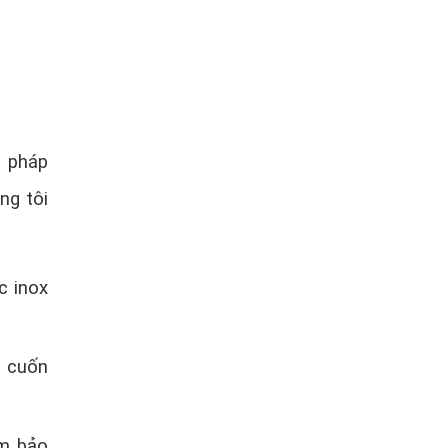
i pháp
ng tôi
c inox
a cuốn
ảm bảo