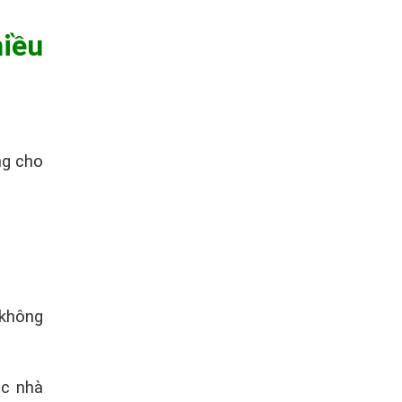
hiều
ng cho
 không
ặc nhà