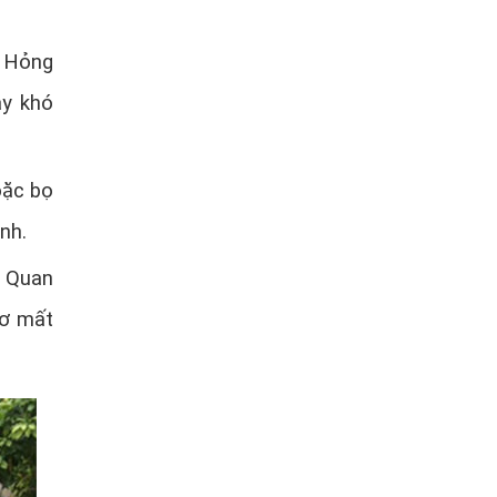
– Hỏng
ây khó
hoặc bọ
nh.
– Quan
cơ mất