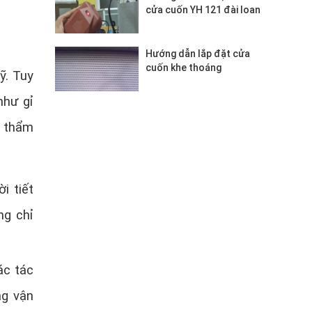
cửa cuốn YH 121 đài loan
Hướng dẫn lắp đặt cửa
cuốn khe thoáng
ỹ. Tuy
như gỉ
h thẩm
i tiết
ng chỉ
ác tác
ng vận