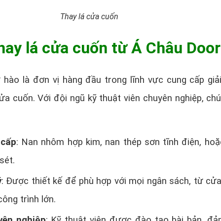
Thay lá cửa cuốn
thay lá cửa cuốn từ Á Châu Door
hào là đơn vị hàng đầu trong lĩnh vực cung cấp giả
cửa cuốn. Với đội ngũ kỹ thuật viên chuyên nghiệp, chú
 cấp
: Nan nhôm hợp kim, nan thép sơn tĩnh điện, hoặ
sét.
ý
: Được thiết kế để phù hợp với mọi ngân sách, từ cử
công trình lớn.
yên nghiệp
: Kỹ thuật viên được đào tạo bài bản, đ