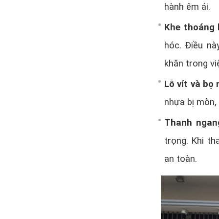
hành êm ái.
Khe thoáng 
hóc. Điều nà
khăn trong vi
Lỗ vít và bọ
nhựa bị mòn, 
Thanh ngang
trọng. Khi t
an toàn.