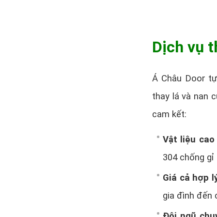
Dịch vụ 
Á Châu Door tự 
thay lá và nan 
cam kết:
Vật liệu cao
304 chống gỉ 
Giá cả hợp l
gia đình đến 
Đội ngũ chu