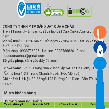
CÔNG TY TNHH MTV SẢN XUẤT CỬA Á CHÂU
Trên 11 năm Uy tín sản xuất và lắp đặt Cửa Cuốn Cửa Kéo tại Việt
nam
Mã số thuế: 0313267467 - Cấp ngày 22/05/2015 - tại Sở kế hoạch
& đầu tư Tp.HCM
Điện thoại: 0938786826 - Hotline: 0938786826 - Email :
cuacuonachau@gmail.com
Số giấy phép:
Bấm vào đây để xem
Showroom:
57/1L Đường Nhà Vuông, Ấp 64, Xã Bà Điểm, TP.HCM
(Ấp mỹ hòa 1, Xã Trung Chánh, Huyện Hóc Môn cũ)
Chi nhánh Hà Nội:
Số 22 ngõ 193 Đường Phú Diễn - Bắc Từ Liêm -
Hà Nội
Hỗ trợ khách hàng
Chính sách Bảo hành
Thương hiệu nổi tiếng
Tư vấn - Báo giá
Sửa chữa 24/7
Hỗ trợ kỹ thuật
Dự toán
Chính sách bảo mật thông tin
Cửa Cuốn Austdoor