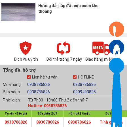
Hướng dẫn lắp đặt cửa cuốn khe
thoáng
Dịch vụ uy tín
Đổi trả trong 7 ngày
Giao hàng miễn phí
Tổng đài hỗ trợ
Liên hệ tư vấn
HOTLINE
Mua hàng:
0938786826
0938786826
Bảo hành:
0938786826
0909493825
Thời gian:
Từ 7h30 - 19h00 Thứ 2 đến thứ 7
Hotline: 0938786826
Tư vấn - Báo giá
Sửa chữa 24/7
Hỗ trợ kỹ thuật
Dự toán
Kết nối với chúng tôi
0938786826
0938786826
0938786826
Tính giá cửa