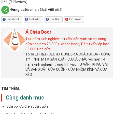
5/5
(1 Review)
Đừng quên chia sẻ bài viết nhé!
Facebook
Linkedin
Twitter
Pinterest
Á Châu Door
14+ năm kinh nghiệm tư vấn, sản xuất và thi công
cửa cho hơn 20.000+ khách hàng, Đã tư vấn lắp hơn
35.000+ bộ cửa
Tôi là Lê Hậu - CEO & FOUNDER Á CHÂU DOOR - CÔNG
TY TNHH MTV SẢN XUẤT CỬA Á CHÂU với hơn 14
năm kinh nghiệm trong lĩnh vực TƯ VẤN - KHẢO SÁT
VÀ SẢN XUẤT CỬA CUỐN - CỬA NHÔM KÍNH VÀ CỬA
KÉO.
TÌM THÊM:
Cùng danh mục
Sửa bộ lưu điện cửa cuốn