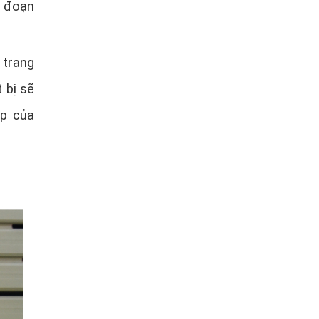
n đoạn
 trang
 bị sẽ
ệp của