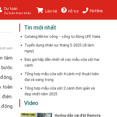
Dự toán
Hotline
Liên hệ
Hỗ trợ
Dự toán tham khảo
Tin mới nhất
Catalog Motor cổng – cổng tự động LIFE Italia
Tuyển dụng nhân sự tháng 5-2025 (đi làm
lượt xem
ngay)
an tâm
Báo giá hấp dẫn nhất về các mẫu cửa sắt hai
cánh
t bước
Tổng hợp mẫu cửa sắt 4 cánh mỹ thuật hiện
 động,
đại và sang trọng
n toàn
Tổng hợp mẫu cửa sắt 2 cánh đơn giản và
đẹp nhất năm 2025
 điện.
Video
t động
Hướng dẫn cài đặt Remote