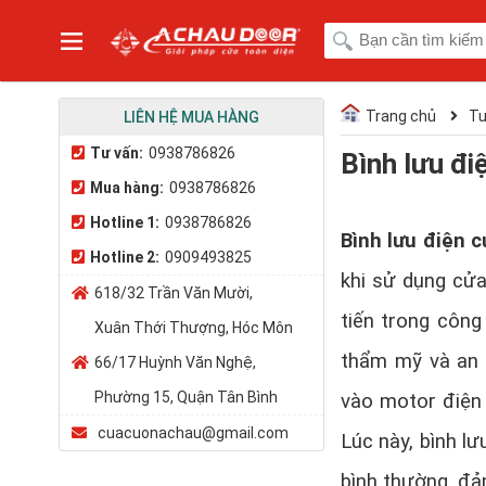
Trang chủ
Tư
LIÊN HỆ MUA HÀNG
Tư vấn:
0938786826
Bình lưu đi
Mua hàng:
0938786826
Hotline 1:
0938786826
Bình lưu điện c
Hotline 2:
0909493825
khi sử dụng cửa
618/32 Trần Văn Mười,
tiến trong công
Xuân Thới Thượng, Hóc Môn
thẩm mỹ và an 
66/17 Huỳnh Văn Nghệ,
Phường 15, Quận Tân Bình
vào motor điện 
cuacuonachau@gmail.com
Lúc này, bình l
bình thường, đả