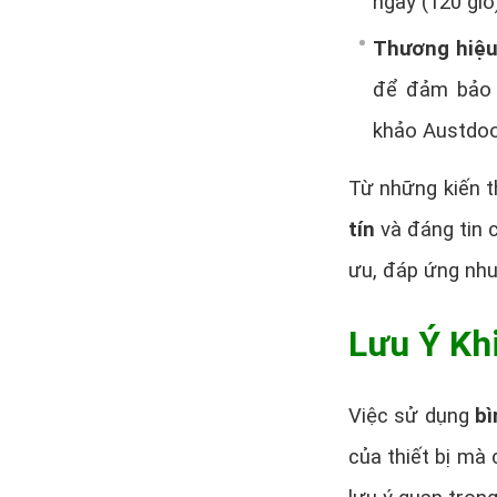
ngày (120 giờ
Thương hiệu 
để đảm bảo 
khảo Austdoor
Từ những kiến t
tín
và đáng tin c
ưu, đáp ứng nhu
Lưu Ý Kh
Việc sử dụng
bì
của thiết bị mà