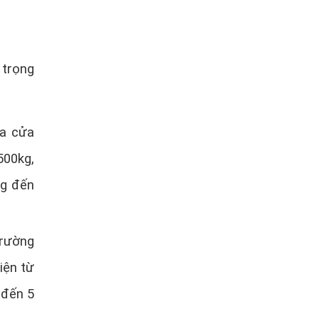
 trọng
ủa cửa
500kg,
kg đến
trường
iện từ
 đến 5