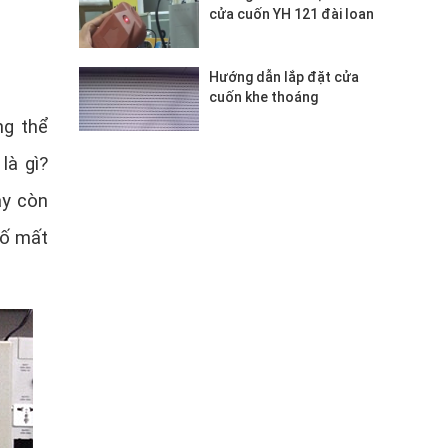
cửa cuốn YH 121 đài loan
Hướng dẫn lắp đặt cửa
cuốn khe thoáng
ng thể
là gì?
ay còn
cố mất