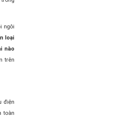
 trong
i ngôi
n loại
ại nào
m trên
u điện
n toàn