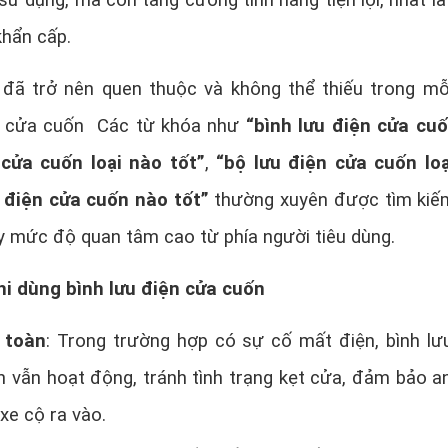
sử dụng, mà còn tăng cường tính năng tiện lợi, nhất là
khẩn cấp.
đã trở nên quen thuộc và không thể thiếu trong mỗ
g cửa cuốn Các từ khóa như
“bình lưu điện cửa cuố
cửa cuốn loại nào tốt”
,
“bộ lưu điện cửa cuốn lo
 điện cửa cuốn nào tốt”
thường xuyên được tìm kiế
y mức độ quan tâm cao từ phía người tiêu dùng.
hi dùng bình lưu điện cửa cuốn
 toàn
: Trong trường hợp có sự cố mất điện, bình lư
n vẫn hoạt động, tránh tình trạng kẹt cửa, đảm bảo a
xe cộ ra vào.