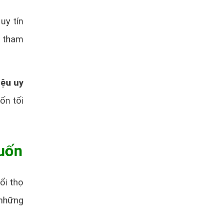
uy tín
ể tham
iệu uy
ốn tối
uốn
ổi thọ
 những