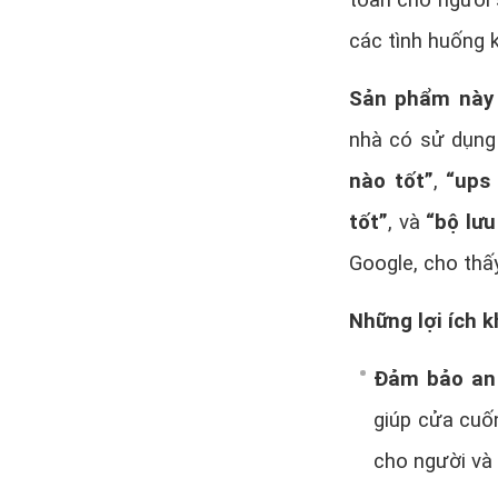
toàn cho người 
các tình huống 
Sản phẩm này
nhà có sử dụn
nào tốt”
,
“ups 
tốt”
, và
“bộ lưu
Google, cho thấ
Những lợi ích k
Đảm bảo an
giúp cửa cuố
cho người và 