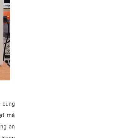
n cung
oạt mà
ăng an