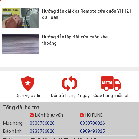
Hướng dẫn cài đặt Remote cửa cuốn YH 121
đài loan
Hướng dẫn lắp đặt cửa cuốn khe
thoáng
Dịch vụ uy tín
Đổi trả trong 7 ngày
Giao hàng miễn phí
Tổng đài hỗ trợ
Liên hệ tư vấn
HOTLINE
Mua hàng:
0938786826
0938786826
Bảo hành:
0938786826
0909493825