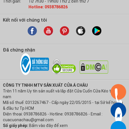
Thời gian:
Từ 7h30 - 19h00 Thứ 2 đến thứ 7
Hotline: 0938786826
Kết nối với chúng tôi
Đã chứng nhận
CÔNG TY TNHH MTV SẢN XUẤT CỬA Á CHÂU
Trên 11 năm Uy tín sản xuất và lắp đặt Cửa Cuốn Cửa Kéo tại Việt
nam
Mã số thuế: 0313267467 - Cấp ngày 22/05/2015 - tại Sở kế hoạch
& đầu tư Tp.HCM
Điện thoại: 0938786826 - Hotline: 0938786826 - Email :
cuacuonachau@gmail.com
Số giấy phép:
Bấm vào đây để xem