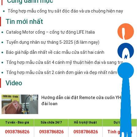
Cùng danh mục
Tổng hợp mẫu cổng trụ sắt độc đáo và ưa chuộng hiện nay
Tin mới nhất
Catalog Motor cổng – cổng tự động LIFE Italia
Tuyển dụng nhân sự tháng 5-2025 (đi làm ngay)
Báo giá hấp dẫn nhất về các mẫu cửa sắt hai cánh
Tổng hợp mẫu cửa sắt 4 cánh mỹ thuật hiện đại và sang trọng
Tổng hợp mẫu cửa sắt 2 cánh đơn giản và đẹp nhất năm 2025
Video
Hướng dẫn cài đặt Remote cửa cuốn YH 121
đài loan
Hướng dẫn lắp đặt cửa cuốn khe
Tư vấn - Báo giá
Sửa chữa 24/7
Hỗ trợ kỹ thuật
Dự toán
thoáng
0938786826
0938786826
0938786826
Tính giá cửa