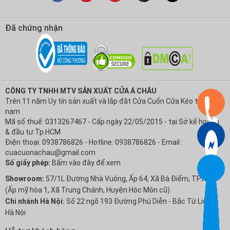
Đã chứng nhận
CÔNG TY TNHH MTV SẢN XUẤT CỬA Á CHÂU
Trên 11 năm Uy tín sản xuất và lắp đặt Cửa Cuốn Cửa Kéo tại Việt
nam
Mã số thuế: 0313267467 - Cấp ngày 22/05/2015 - tại Sở kế hoạch
& đầu tư Tp.HCM
Điện thoại: 0938786826 - Hotline: 0938786826 - Email :
cuacuonachau@gmail.com
Số giấy phép:
Bấm vào đây để xem
Showroom:
57/1L Đường Nhà Vuông, Ấp 64, Xã Bà Điểm, TP.HCM
(Ấp mỹ hòa 1, Xã Trung Chánh, Huyện Hóc Môn cũ)
Chi nhánh Hà Nội:
Số 22 ngõ 193 Đường Phú Diễn - Bắc Từ Liêm -
Hà Nội