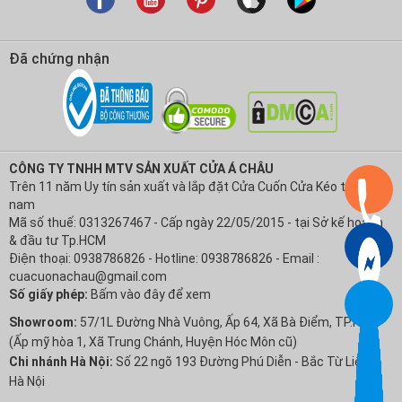
Đã chứng nhận
CÔNG TY TNHH MTV SẢN XUẤT CỬA Á CHÂU
Trên 11 năm Uy tín sản xuất và lắp đặt Cửa Cuốn Cửa Kéo tại Việt
nam
Mã số thuế: 0313267467 - Cấp ngày 22/05/2015 - tại Sở kế hoạch
& đầu tư Tp.HCM
Điện thoại: 0938786826 - Hotline: 0938786826 - Email :
cuacuonachau@gmail.com
Số giấy phép:
Bấm vào đây để xem
Showroom:
57/1L Đường Nhà Vuông, Ấp 64, Xã Bà Điểm, TP.HCM
(Ấp mỹ hòa 1, Xã Trung Chánh, Huyện Hóc Môn cũ)
Chi nhánh Hà Nội:
Số 22 ngõ 193 Đường Phú Diễn - Bắc Từ Liêm -
Hà Nội