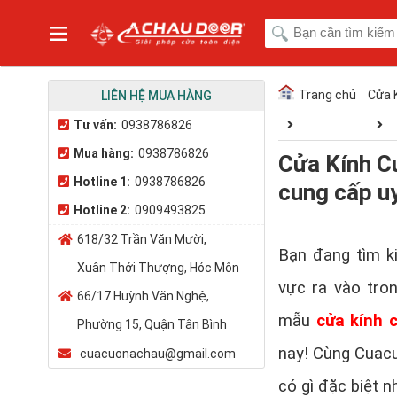
Trang chủ
Cửa 
LIÊN HỆ MUA HÀNG
Tư vấn:
0938786826
Mua hàng:
0938786826
Cửa Kính C
Hotline 1:
0938786826
cung cấp uy
Hotline 2:
0909493825
618/32 Trần Văn Mười,
Bạn đang tìm k
Xuân Thới Thượng, Hóc Môn
vực ra vào tro
66/17 Huỳnh Văn Nghệ,
mẫu
cửa kính 
Phường 15, Quận Tân Bình
nay! Cùng Cuac
cuacuonachau@gmail.com
có gì đặc biệt n