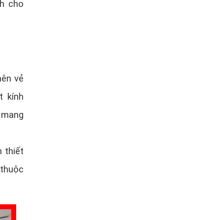
ch cho
nên vẻ
t kính
, mang
 thiết
 thuộc