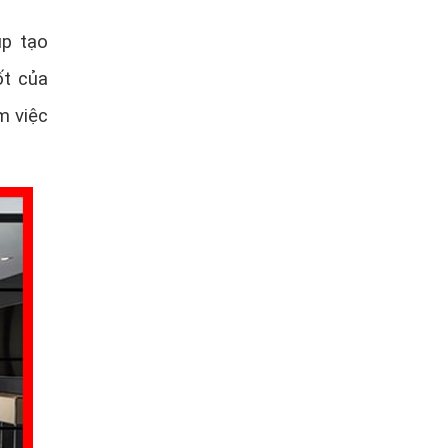
úp tạo
ốt của
m việc