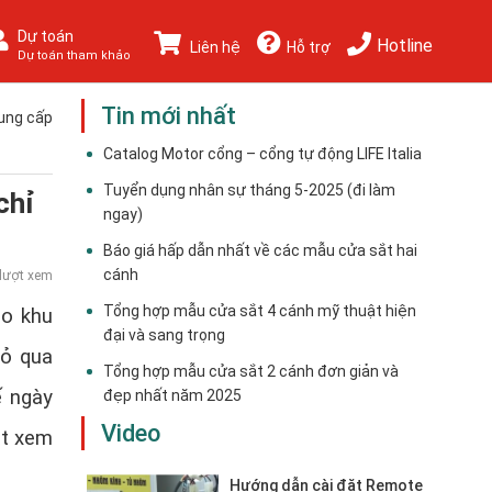
Dự toán
Hotline
Liên hệ
Hỗ trợ
Dự toán tham khảo
Tin mới nhất
ung cấp
Catalog Motor cổng – cổng tự động LIFE Italia
Tuyển dụng nhân sự tháng 5-2025 (đi làm
chỉ
ngay)
Báo giá hấp dẫn nhất về các mẫu cửa sắt hai
cánh
lượt xem
Tổng hợp mẫu cửa sắt 4 cánh mỹ thuật hiện
ho khu
đại và sang trọng
bỏ qua
Tổng hợp mẫu cửa sắt 2 cánh đơn giản và
ế ngày
đẹp nhất năm 2025
Video
ắt xem
Hướng dẫn cài đặt Remote