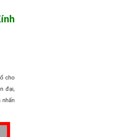
ính
sổ cho
n đại,
m nhấn