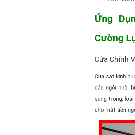
Ứng Dụn
Cường Lự
Cửa Chính V
Cua sat kinh c
các ngôi nhà, b
sang trọng, loạ
cho mặt tiền ngô